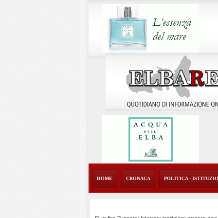
HOME
CRONACA
POLITICA - ISTITUZI
Run the Tuscany Islands: iscrizioni ancora ape