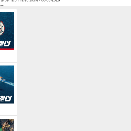
026
ucente
-
06-08-2026
 occasione del Santo Patrono
-
06-08-2026
programma della prima serata
-
06-08-2026