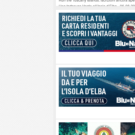
Una tartaruga Verde all’Isola d’Elba
-
06-08-2
Furgone in fiamme a Capoliveri, illeso il cond
Campo: chiusura della biblioteca comunale in
A Carpani si apre la Festa di Liberazione: il 