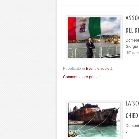
ASSOC
DEL D
Domenic
Giorgio
diffusio
Pubblicato in
Eventi e società
Commenta per primo!
LA SC
CHIED
Domeni
v