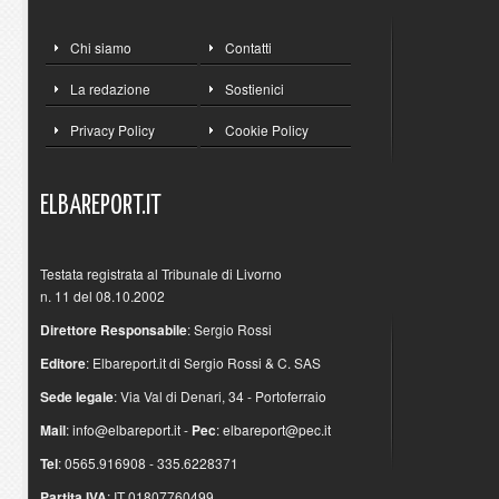
Chi siamo
Contatti
La redazione
Sostienici
Privacy Policy
Cookie Policy
ELBAREPORT.IT
Testata registrata al Tribunale di Livorno
n. 11 del 08.10.2002
Direttore Responsabile
: Sergio Rossi
Editore
: Elbareport.it di Sergio Rossi & C. SAS
Sede legale
: Via Val di Denari, 34 - Portoferraio
Mail
:
info@elbareport.it
-
Pec
:
elbareport@pec.it
Tel
: 0565.916908 - 335.6228371
Partita IVA
: IT 01807760499