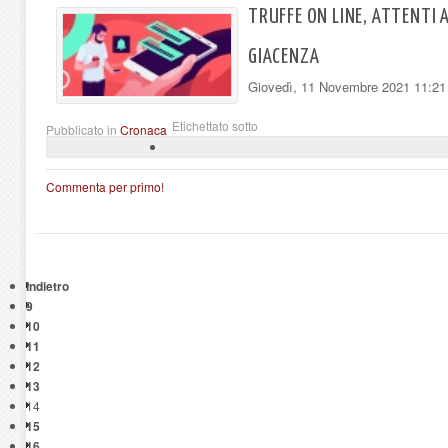
TRUFFE ON LINE, ATTENTI A
GIACENZA
Giovedì, 11 Novembre 2021 11:21
Etichettato sotto
Pubblicato in
Cronaca
Commenta per primo!
Indietro
9
10
11
12
13
14
15
16