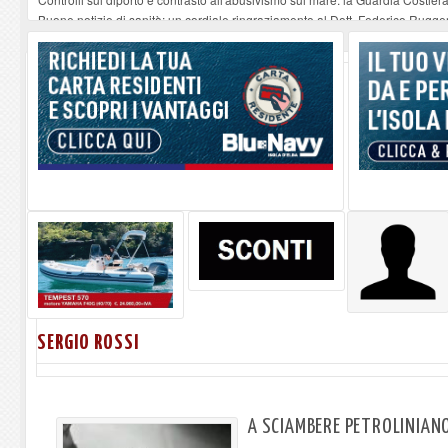
Buone notizie di sanità: un cordiale ringraziamento al Dott. Federico Rugger
Altiero Spinelli e Ursula Hirschmann all'Elba: riaffiora una testimonianza de
Capoliveri, potenziata la pulizia dei bordi stradali
-
07-08-2026
Marina di Campo tra i porti interessati dal nuovo piano dell'Autorità portual
SERGIO ROSSI
A SCIAMBERE PETROLINIAN