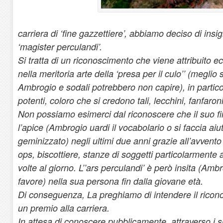
carriera di ‘fine gazzettiere’, abbiamo deciso di insign
‘magister perculandi’.
Si tratta di un riconoscimento che viene attribuito 
nella meritoria arte della ‘presa per il culo’’ (meglio 
Ambrogio e sodali potrebbero non capire), in partico
potenti, coloro che si credono tali, lecchini, fanfaron
Non possiamo esimerci dal riconoscere che il suo f
l’apice (Ambrogio uardi il vocabolario o si faccia aiu
geminizzato) negli ultimi due anni grazie all’avvento
ops,
biscottiere, stanze di soggetti particolarmente 
volte al giorno. L’’ars perculandi’ è però insita (Amb
favore) nella sua persona fin dalla giovane età.
Di conseguenza, La preghiamo di intendere il rico
un premio alla carriera.
In attesa di conoscere pubblicamente, attraverso i su