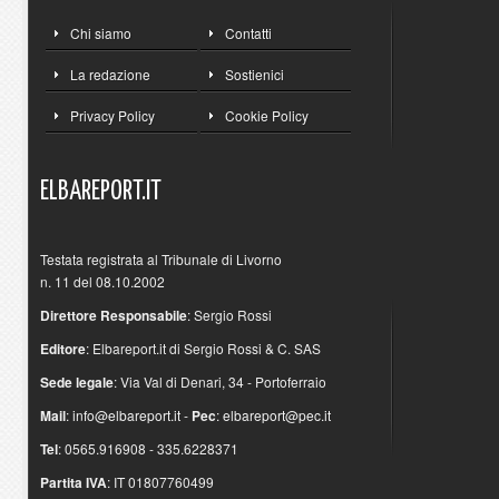
Chi siamo
Contatti
La redazione
Sostienici
Privacy Policy
Cookie Policy
ELBAREPORT.IT
Testata registrata al Tribunale di Livorno
n. 11 del 08.10.2002
Direttore Responsabile
: Sergio Rossi
Editore
: Elbareport.it di Sergio Rossi & C. SAS
Sede legale
: Via Val di Denari, 34 - Portoferraio
Mail
:
info@elbareport.it
-
Pec
:
elbareport@pec.it
Tel
: 0565.916908 - 335.6228371
Partita IVA
: IT 01807760499