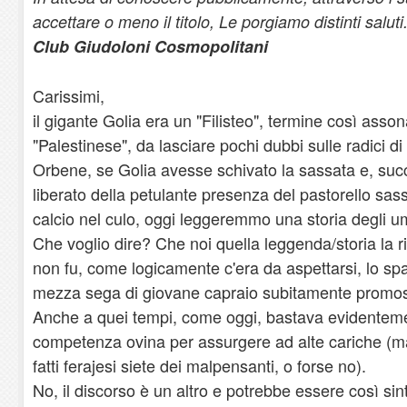
accettare o meno il titolo, Le porgiamo distinti saluti
Club Giudoloni Cosmopolitani
Carissimi,
il gigante Golia era un "Filisteo", termine così asson
"Palestinese", da lasciare pochi dubbi sulle radici di
Orbene, se Golia avesse schivato la sassata e, suc
liberato della petulante presenza del pastorello sas
calcio nel culo, oggi leggeremmo una storia degli u
Che voglio dire? Che noi quella leggenda/storia la r
non fu, come logicamente c'era da aspettarsi, lo s
mezza sega di giovane capraio subitamente promoss
Anche a quei tempi, come oggi, bastava evidente
competenza ovina per assurgere ad alte cariche (m
fatti ferajesi siete dei malpensanti, o forse no).
No, il discorso è un altro e potrebbe essere così sin