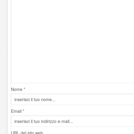
Nome *
Email *
URL del sito web