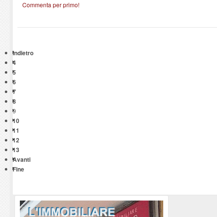
Commenta per primo!
Indietro
4
5
6
7
8
9
10
11
12
13
Avanti
Fine