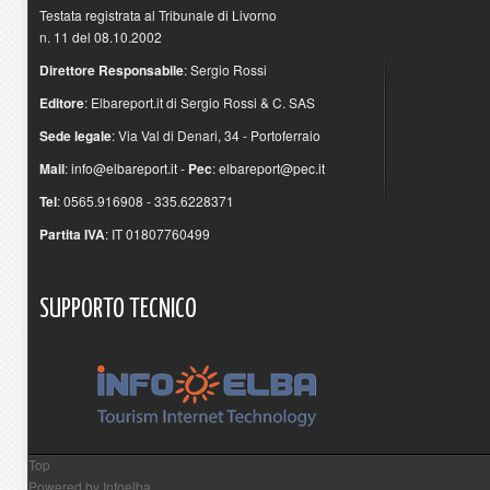
Testata registrata al Tribunale di Livorno
n. 11 del 08.10.2002
Direttore Responsabile
: Sergio Rossi
Editore
: Elbareport.it di Sergio Rossi & C. SAS
Sede legale
: Via Val di Denari, 34 - Portoferraio
Mail
:
info@elbareport.it
-
Pec
:
elbareport@pec.it
Tel
: 0565.916908 - 335.6228371
Partita IVA
: IT 01807760499
SUPPORTO
TECNICO
Top
Powered by
Infoelba