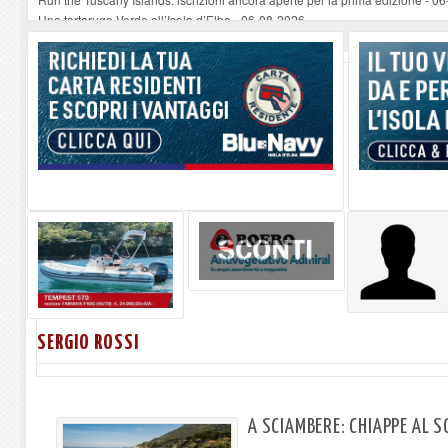
Una tartaruga Verde all’Isola d’Elba
-
06-08-2026
Furgone in fiamme a Capoliveri, illeso il conducente
-
06-08-2026
Campo: chiusura della biblioteca comunale in occasione del Santo Patrono
A Carpani si apre la Festa di Liberazione: il programma della prima serata
SERGIO ROSSI
A SCIAMBERE: CHIAPPE AL S