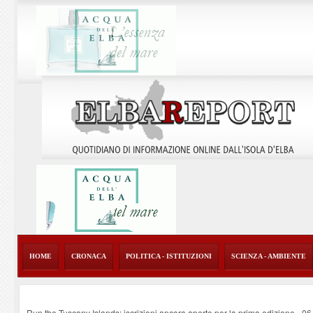
HOME
CRONACA
POLITICA - ISTITUZIONI
SCIENZA - AMBIENTE
Run the Tuscany Islands: iscrizioni ancora aperte per la prima edizione
-
06