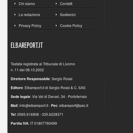
Chi siamo
Contatti
La redazione
Sostienici
Privacy Policy
Cookie Policy
ELBAREPORT.IT
Testata registrata al Tribunale di Livorno
n. 11 del 08.10.2002
Direttore Responsabile
: Sergio Rossi
Editore
: Elbareport.it di Sergio Rossi & C. SAS
Sede legale
: Via Val di Denari, 34 - Portoferraio
Mail
:
info@elbareport.it
-
Pec
:
elbareport@pec.it
Tel
: 0565.916908 - 335.6228371
Partita IVA
: IT 01807760499