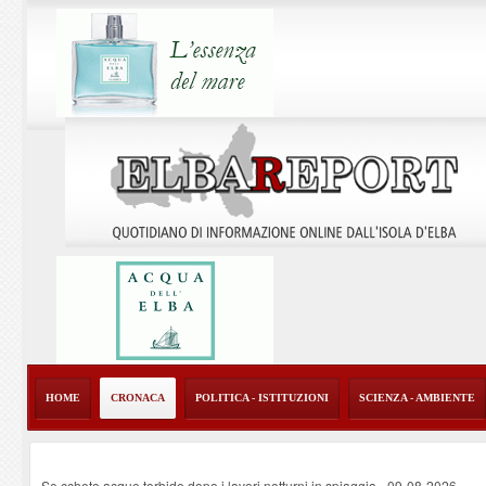
HOME
CRONACA
POLITICA - ISTITUZIONI
SCIENZA - AMBIENTE
Se ccheto acque torbide dopo i lavori notturni in spiaggia
-
09-08-2026