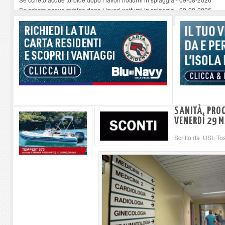
Se ccheto acque torbide dopo i lavori notturni in spiaggia
-
09-08-2026
Se ccheto acque torbide dopo i lavori notturni in spiaggia
-
09-08-2026
La replica a Fratini del Sindaco ferajese sull'approssimativo parcheggio os
Eventi Climatici: ad un anno dalle dichiarazioni di Nocentini si è fatto quasi i
SANITÀ, PRO
VENERDÌ 29 
Scritto da USL To