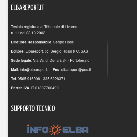
ELBAREPORT.IT
Testata registrata al Tribunale di Livorno
n. 11 del 08.10.2002
Direttore Responsabile
: Sergio Rossi
Editore
: Elbareport.it di Sergio Rossi & C. SAS
Sede legale
: Via Val di Denari, 34 - Portoferraio
Mail
:
info@elbareport.it
-
Pec
:
elbareport@pec.it
Tel
: 0565.916908 - 335.6228371
Partita IVA
: IT 01807760499
SUPPORTO
TECNICO