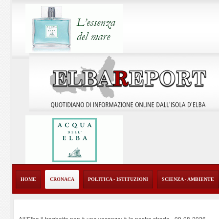
HOME
CRONACA
POLITICA - ISTITUZIONI
SCIENZA - AMBIENTE
All’Elba il traghetto non è una vacanza: è la nostra strada
-
09-08-2026