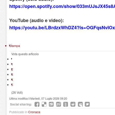
https://open.spotify.com/show/033mUJsJX45s
YouTube (audio e video):
https://youtu.be/LBrdzxWhDZ4?is=OGFqsNvI
Stampa
Vota questo articolo
1
2
3
4
5
(26 Voti)
Ultima modifica il Martedì, 07 Luglio 2026 09:20
Social sharing:
Pubblicato in
Cronaca