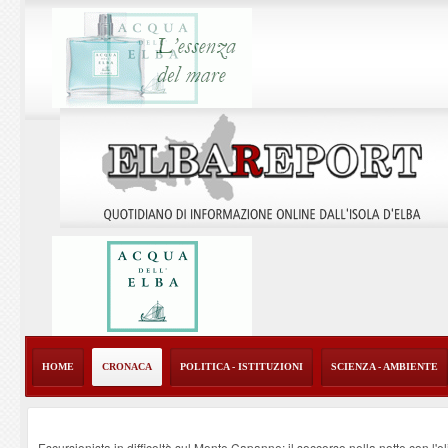
HOME
CRONACA
POLITICA - ISTITUZIONI
SCIENZA - AMBIENTE
Escursionista in difficoltà sul Monte Capanne: il soccorso nella notte con l'e