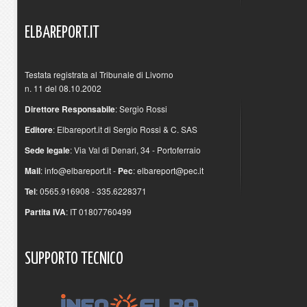
ELBAREPORT.IT
Testata registrata al Tribunale di Livorno
n. 11 del 08.10.2002
Direttore Responsabile
: Sergio Rossi
Editore
: Elbareport.it di Sergio Rossi & C. SAS
Sede legale
: Via Val di Denari, 34 - Portoferraio
Mail
:
info@elbareport.it
-
Pec
:
elbareport@pec.it
Tel
: 0565.916908 - 335.6228371
Partita IVA
: IT 01807760499
SUPPORTO
TECNICO