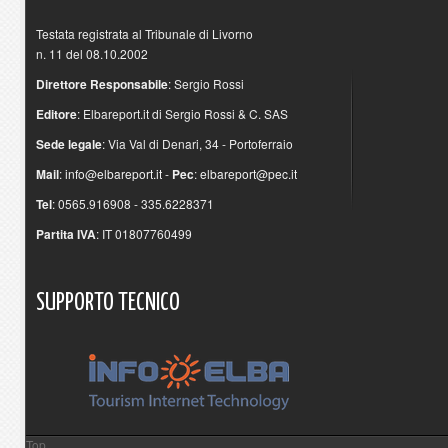
Testata registrata al Tribunale di Livorno
n. 11 del 08.10.2002
Direttore Responsabile
: Sergio Rossi
Editore
: Elbareport.it di Sergio Rossi & C. SAS
Sede legale
: Via Val di Denari, 34 - Portoferraio
Mail
:
info@elbareport.it
-
Pec
:
elbareport@pec.it
Tel
: 0565.916908 - 335.6228371
Partita IVA
: IT 01807760499
SUPPORTO
TECNICO
Top