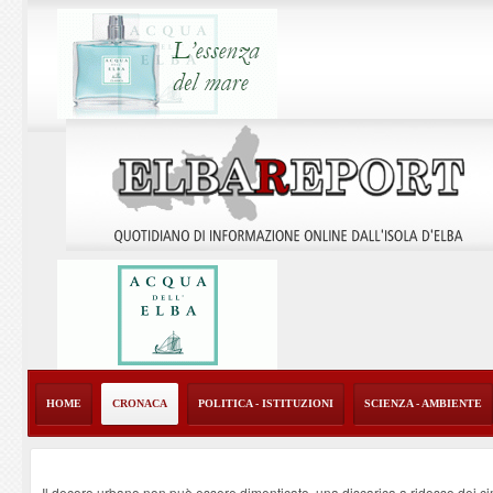
HOME
CRONACA
POLITICA - ISTITUZIONI
SCIENZA - AMBIENTE
Il decoro urbano non può essere dimenticato, una discarica a ridosso dei ci