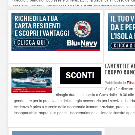
Capoliveri, Tari 2026. Nuovo regolamento e tariffe rimodulate: nessun aume
Quando la sanità funziona: il ringraziamento di un paziente a medici e infer
“Un paese, una storia”, Capoliveri racconta Capoliveri
-
10-08-2026
Tutto esaurito a Marciana per Eros degli Elba Music Awards
-
10-08-2026
LAMENTELE A
TROPPO RUMO
Pubblicato in
Elba
Voglio far rilevare
disagio durante la sosta a Cavo dalle 18.30 alle
generatore per la produzione dell'energia necessaria per i servizi di bordo
evidenza è privo o carente della necessaria insonorizzazione, produce un 
insopportabile, soprattutto per chi, necessariamente, tiene le finestre apert