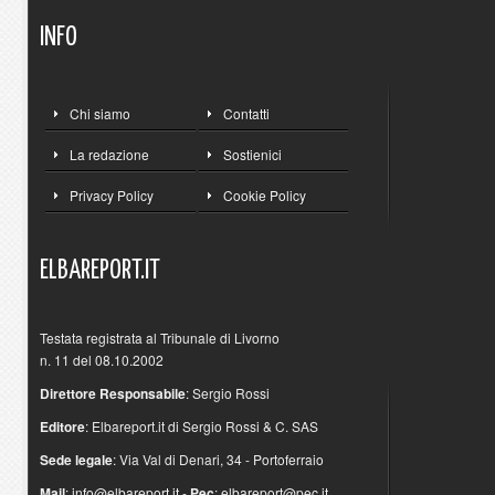
INFO
Chi siamo
Contatti
La redazione
Sostienici
Privacy Policy
Cookie Policy
ELBAREPORT.IT
Testata registrata al Tribunale di Livorno
n. 11 del 08.10.2002
Direttore Responsabile
: Sergio Rossi
Editore
: Elbareport.it di Sergio Rossi & C. SAS
Sede legale
: Via Val di Denari, 34 - Portoferraio
Mail
:
info@elbareport.it
-
Pec
:
elbareport@pec.it