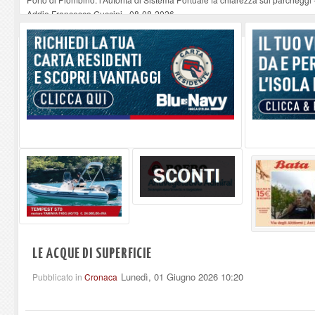
Addio Francesco Guccini
-
08-08-2026
Per Armonie Marciana Marina Festival il concerto American Dream con il 
Disservizi nella raccolta rifiuti a Rio Marina, la nota di ESA
-
08-08-2026
Domenica il Sand Art Show a Portoferraio
-
08-08-2026
LE ACQUE DI SUPERFICIE
Lunedì, 01 Giugno 2026 10:20
Pubblicato in
Cronaca