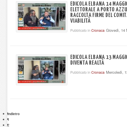
EDICOLA ELBANA 14 MAGGI
ELETTORALE A PORTO AZZU
RACCOLTA FIRME DEL COMI
VIABILITÀ
Giovedì, 14
Pubblicato in
Cronaca
EDICOLA ELBANA 13 MAGGIO
DIVENTA REALTÀ
Mercoledì, 
Pubblicato in
Cronaca
Indietro
1
2