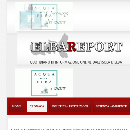
HOME
CRONACA
POLITICA - ISTITUZIONI
SCIENZA - AMBIENTE
Porto di Piombino: l’Autorità di Sistema Portuale fa chiarezza sui parcheggi