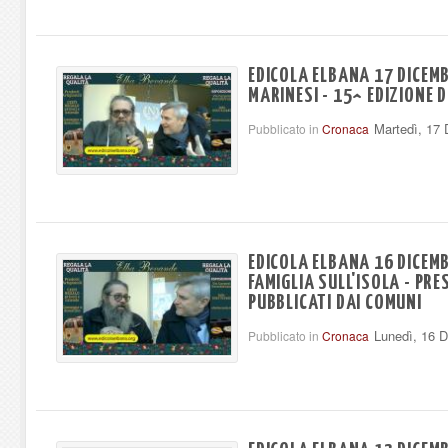
EDICOLA ELBANA 17 DICEMB
MARINESI - 15^ EDIZIONE DE
Martedì, 17
Pubblicato in
Cronaca
EDICOLA ELBANA 16 DICEMBR
FAMIGLIA SULL'ISOLA - PR
PUBBLICATI DAI COMUNI
Lunedì, 16 
Pubblicato in
Cronaca