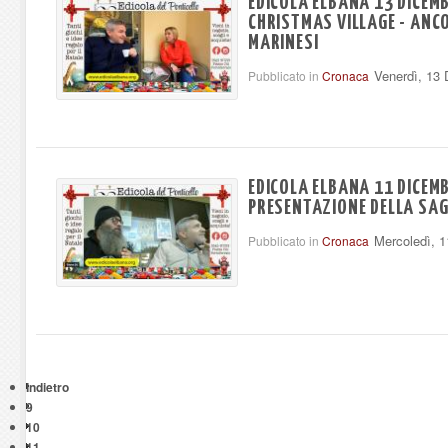
EDICOLA ELBANA 13 DICEMB
CHRISTMAS VILLAGE - ANC
MARINESI
Venerdì, 13
Pubblicato in
Cronaca
EDICOLA ELBANA 11 DICEMB
PRESENTAZIONE DELLA SAGA
Mercoledì, 
Pubblicato in
Cronaca
Indietro
9
10
11