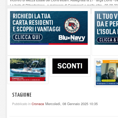
La festa di Rifondazione , a ragionare di Cosmopoli e molto altro
-
09-08-2
Le musiche di Ramazzotti stasera a Marciana
-
09-08-2026
Porto Azzurro: rubinetti a secco in parte del Centro Storico
-
09-08-2026
Seccheto acque torbide dopo i lavori notturni in spiagggia
-
09-08-2026
STAGIONE
Mercoledì, 08 Gennaio 2025 10:35
Pubblicato in
Cronaca