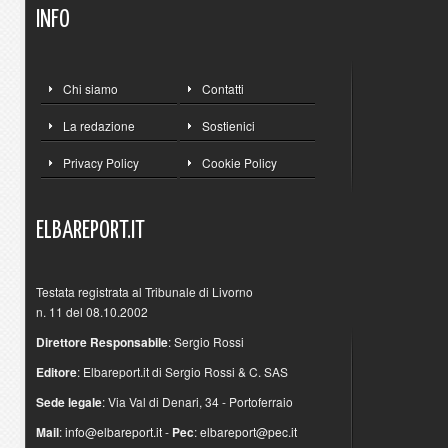
INFO
Chi siamo
Contatti
La redazione
Sostienici
Privacy Policy
Cookie Policy
ELBAREPORT.IT
Testata registrata al Tribunale di Livorno
n. 11 del 08.10.2002
Direttore Responsabile
: Sergio Rossi
Editore
: Elbareport.it di Sergio Rossi & C. SAS
Sede legale
: Via Val di Denari, 34 - Portoferraio
Mail
:
info@elbareport.it
-
Pec
:
elbareport@pec.it