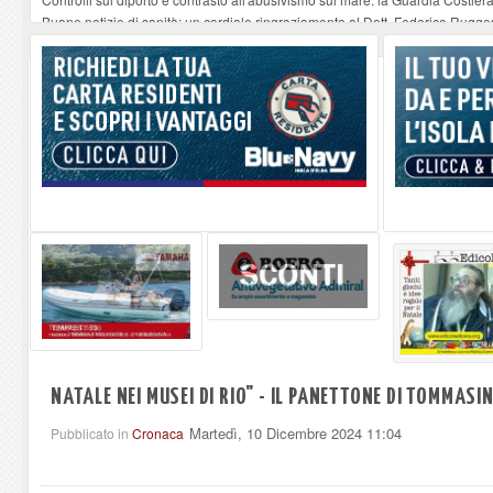
Buone notizie di sanità: un cordiale ringraziamento al Dott. Federico Rugger
Altiero Spinelli e Ursula Hirschmann all'Elba: riaffiora una testimonianza de
Capoliveri, potenziata la pulizia dei bordi stradali
-
07-08-2026
Marina di Campo tra i porti interessati dal nuovo piano dell'Autorità portual
NATALE NEI MUSEI DI RIO" - IL PANETTONE DI TOMMASI
Martedì, 10 Dicembre 2024 11:04
Pubblicato in
Cronaca