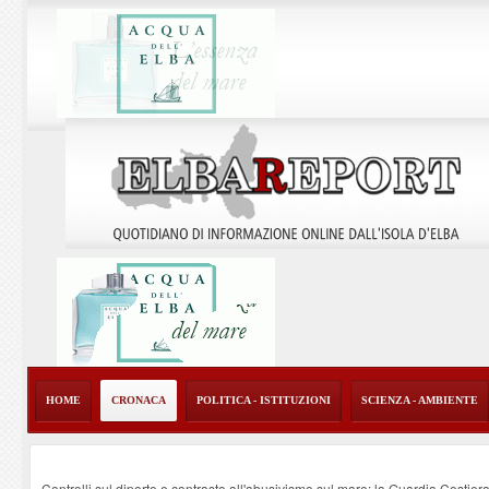
HOME
CRONACA
POLITICA - ISTITUZIONI
SCIENZA - AMBIENTE
Controlli sul diporto e contrasto all'abusivismo sul mare: la Guardia Costier