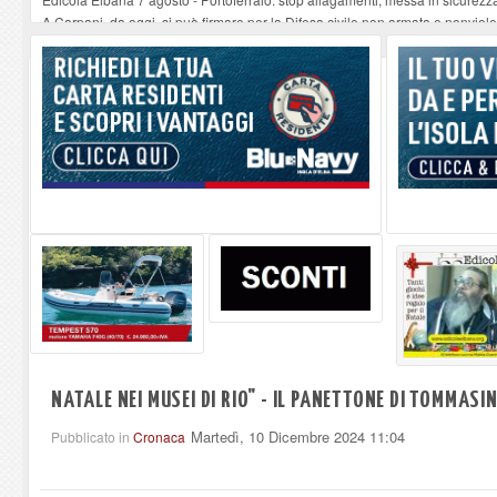
A Carpani, da oggi, si può firmare per la Difesa civile non armata e nonviol
Elba Open Water Race, il progetto cresce: Acqua dell'Elba, Locman e Blu Nav
Serata musicale all'Oratorio di Santo Stefano alle Trane
-
07-08-2026
Stasera a Procchio il Quiz Musicale
-
07-08-2026
NATALE NEI MUSEI DI RIO" - IL PANETTONE DI TOMMASI
Martedì, 10 Dicembre 2024 11:04
Pubblicato in
Cronaca