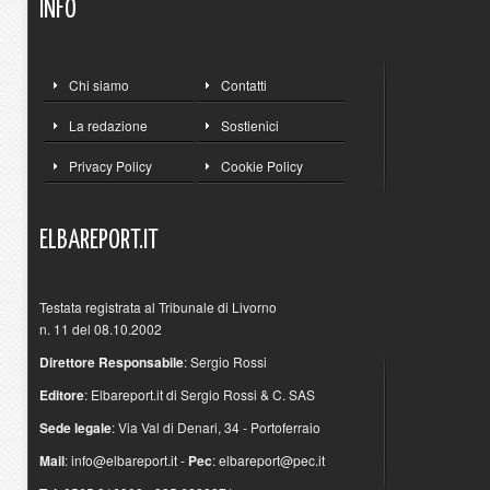
INFO
Chi siamo
Contatti
La redazione
Sostienici
Privacy Policy
Cookie Policy
ELBAREPORT.IT
Testata registrata al Tribunale di Livorno
n. 11 del 08.10.2002
Direttore Responsabile
: Sergio Rossi
Editore
: Elbareport.it di Sergio Rossi & C. SAS
Sede legale
: Via Val di Denari, 34 - Portoferraio
Mail
:
info@elbareport.it
-
Pec
:
elbareport@pec.it