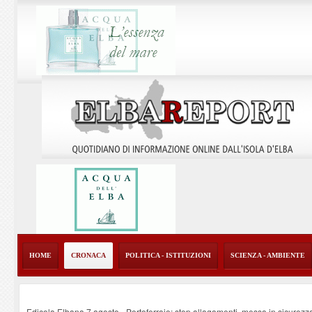
HOME
CRONACA
POLITICA - ISTITUZIONI
SCIENZA - AMBIENTE
Edicola Elbana 7 agosto - Portoferraio: stop allagamenti, messa in sicurezz