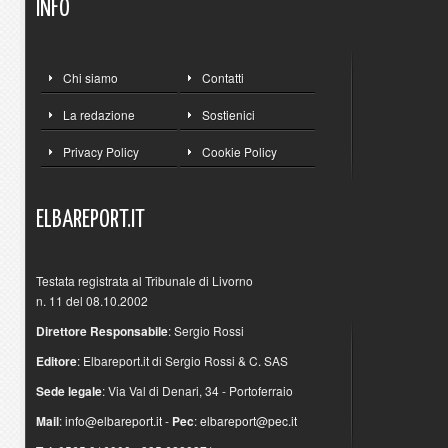
INFO
Chi siamo
Contatti
La redazione
Sostienici
Privacy Policy
Cookie Policy
ELBAREPORT.IT
Testata registrata al Tribunale di Livorno
n. 11 del 08.10.2002
Direttore Responsabile
: Sergio Rossi
Editore
: Elbareport.it di Sergio Rossi & C. SAS
Sede legale
: Via Val di Denari, 34 - Portoferraio
Mail
:
info@elbareport.it
-
Pec
:
elbareport@pec.it