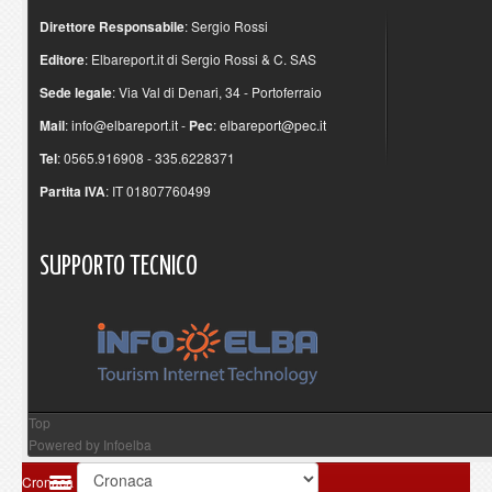
Direttore Responsabile
: Sergio Rossi
Editore
: Elbareport.it di Sergio Rossi & C. SAS
Sede legale
: Via Val di Denari, 34 - Portoferraio
Mail
:
info@elbareport.it
-
Pec
:
elbareport@pec.it
Tel
: 0565.916908 - 335.6228371
Partita IVA
: IT 01807760499
SUPPORTO
TECNICO
Top
Powered by
Infoelba
Cronaca