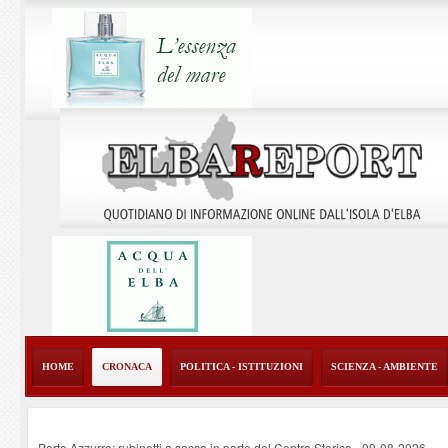
HOME
CRONACA
POLITICA - ISTITUZIONI
SCIENZA - AMBIENTE
Porto Azzurro: rubinetti a secco in parte del Centro Storico
-
09-08-2026