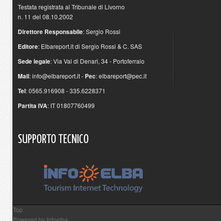
Testata registrata al Tribunale di Livorno
n. 11 del 08.10.2002
Direttore Responsabile
: Sergio Rossi
Editore
: Elbareport.it di Sergio Rossi & C. SAS
Sede legale
: Via Val di Denari, 34 - Portoferraio
Mail
:
info@elbareport.it
-
Pec
:
elbareport@pec.it
Tel
: 0565.916908 - 335.6228371
Partita IVA
: IT 01807760499
SUPPORTO
TECNICO
Top
Powered by
Infoelba