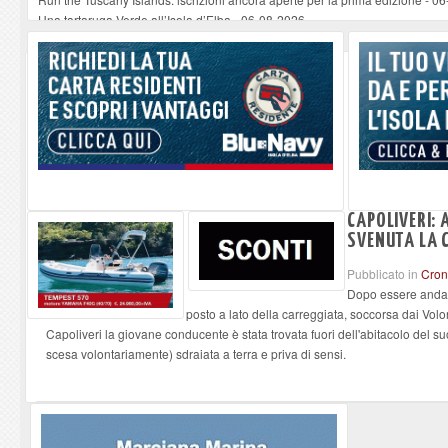
Una tartaruga Verde all’Isola d’Elba
-
06-08-2026
Furgone in fiamme a Capoliveri, illeso il conducente
-
06-08-2026
Campo: chiusura della biblioteca comunale in occasione del Santo Patrono
A Carpani si apre la Festa di Liberazione: il programma della prima serata
CAPOLIVERI:
SVENUTA LA 
Pubblicato in
Cro
Dopo essere andat
posto a lato della carreggiata, soccorsa dai Volo
Capoliveri la giovane conducente è stata trovata fuori dell'abitacolo del s
scesa volontariamente) sdraiata a terra e priva di sensi.