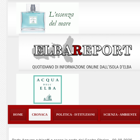
HOME
CRONACA
POLITICA - ISTITUZIONI
SCIENZA - AMBIENTE
Porto Azzurro rubinetti a secco in parte del Centro Storico
-
09-08-2026