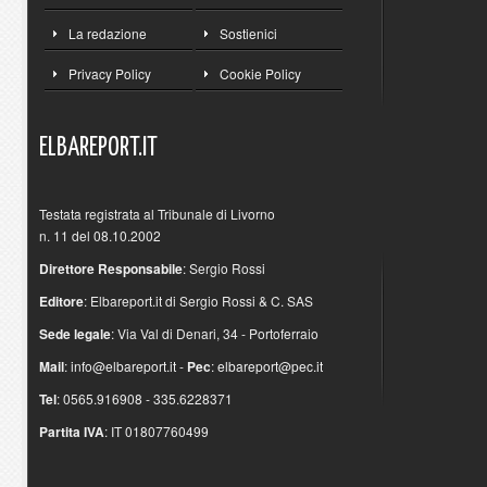
La redazione
Sostienici
Privacy Policy
Cookie Policy
ELBAREPORT.IT
Testata registrata al Tribunale di Livorno
n. 11 del 08.10.2002
Direttore Responsabile
: Sergio Rossi
Editore
: Elbareport.it di Sergio Rossi & C. SAS
Sede legale
: Via Val di Denari, 34 - Portoferraio
Mail
:
info@elbareport.it
-
Pec
:
elbareport@pec.it
Tel
: 0565.916908 - 335.6228371
Partita IVA
: IT 01807760499