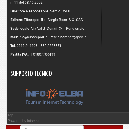
n. 11 del 08.10.2002
Direttore Responsabile
: Sergio Rossi
Editore
: Elbareport.it di Sergio Rossi & C. SAS
Sede legale
: Via Val di Denari, 34 - Portoferraio
Mail
:
info@elbareport.it
-
Pec
:
elbareport@pec.it
Tel
: 0565.916908 - 335.6228371
Partita IVA
: IT 01807760499
SUPPORTO
TECNICO
Top
Powered by
Infoelba