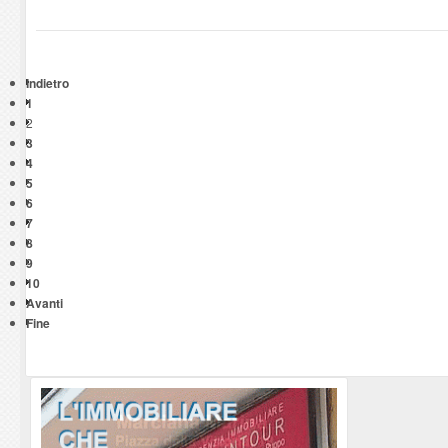
Indietro
1
2
3
4
5
6
7
8
9
10
Avanti
Fine