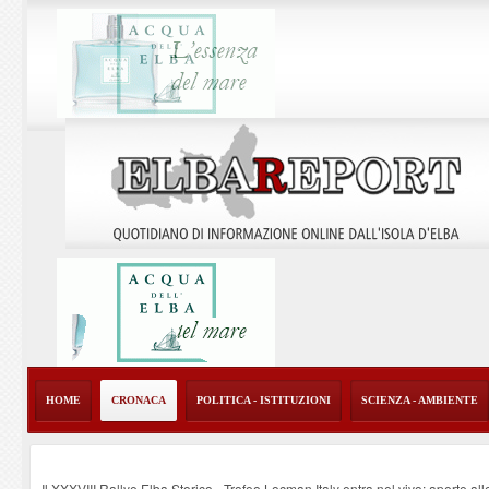
HOME
CRONACA
POLITICA - ISTITUZIONI
SCIENZA - AMBIENTE
Il XXXVIII Rallye Elba Storico - Trofeo Locman Italy entra nel vivo: aperte alle