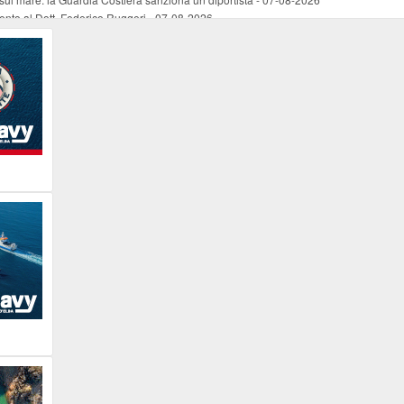
mento al Dott. Federico Ruggeri
-
07-08-2026
riaffiora una testimonianza del 1966
-
07-08-2026
ali
-
07-08-2026
vo piano dell'Autorità portuale regionale
-
07-08-2026