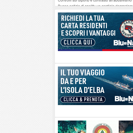
Buone notizie di sanità: un cordiale ringrazia
Altiero Spinelli e Ursula Hirschmann all'Elba: 
Capoliveri, potenziata la pulizia dei bordi strad
Marina di Campo tra i porti interessati dal nuo