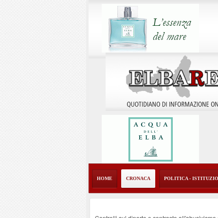
HOME
CRONACA
POLITICA - ISTITUZI
Controlli sul diporto e contrasto all'abusivism