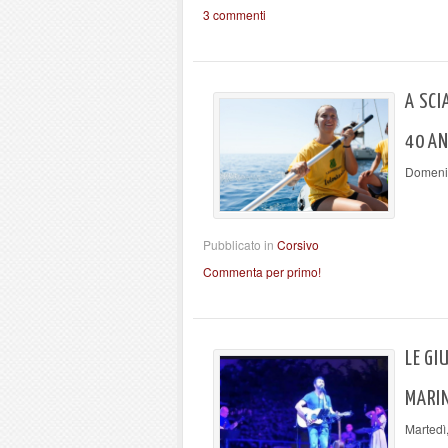
3 commenti
A SCI
40 AN
Domenic
Pubblicato in
Corsivo
Commenta per primo!
LE GI
MARI
Martedì