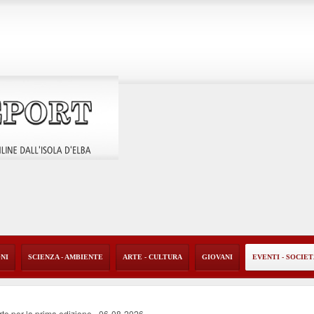
ONI
SCIENZA - AMBIENTE
ARTE - CULTURA
GIOVANI
EVENTI - SOCIE
rte per la prima edizione
-
06-08-2026