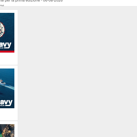
026
ucente
-
06-08-2026
 occasione del Santo Patrono
-
06-08-2026
programma della prima serata
-
06-08-2026