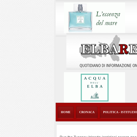
HOME
CRONACA
POLITICA - ISTITUZI
Run the Tuscany Islands: iscrizioni ancora ape