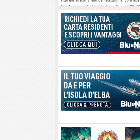
Una tartaruga Verde all’Isola d’Elba
-
06-08-2
Furgone in fiamme a Capoliveri, illeso il cond
Campo: chiusura della biblioteca comunale in
A Carpani si apre la Festa di Liberazione: il 