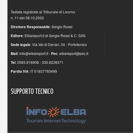
Testata registrata al Tribunale di Livorno
n. 11 del 08.10.2002
Direttore Responsabile
: Sergio Rossi
Editore
: Elbareport.it di Sergio Rossi & C. SAS
Sede legale
: Via Val di Denari, 34 - Portoferraio
Mail
:
info@elbareport.it
-
Pec
:
elbareport@pec.it
Tel
: 0565.916908 - 335.6228371
Partita IVA
: IT 01807760499
SUPPORTO
TECNICO