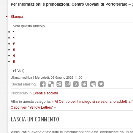
Per informazioni e prenotazioni: Centro Giovani di Portoferraio – 
Stampa
Vota questo articolo
1
2
3
4
5
(4 Voti)
Ultima modifica il Mercoledì, 03 Giugno 2026 11:00
Social sharing:
Pubblicato in
Eventi e società
Altro in questa categoria:
« Al Centro per l'Impiego si selezionano addetti al
Capoliveri "Yellow Letters" »
LASCIA UN COMMENTO
Assicurati di aver digitato tutte le informazioni richieste, evidenziate da un 