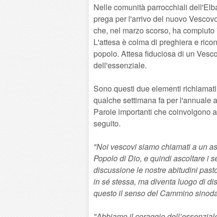
Nelle comunità parrocchiali dell'Elba 
prega per l'arrivo del nuovo Vescovo,
che, nel marzo scorso, ha compiuto 
L'attesa è colma di preghiera e ric
popolo. Attesa fiduciosa di un Vesc
dell'essenziale.
Sono questi due elementi richiamati 
qualche settimana fa per l'annuale
Parole importanti che coinvolgono an
seguito.
"Noi vescovi siamo chiamati a un asc
Popolo di Dio, e quindi ascoltare i 
discussione le nostre abitudini pasto
in sé stessa, ma diventa luogo di dis
questo il senso del Cammino sinodale
"Abbiamo il coraggio dell’essenzial