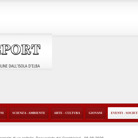
ONI
SCIENZA - AMBIENTE
ARTE - CULTURA
GIOVANI
EVENTI - SOCIE
i armato di un coltello. Denunciato dai Carabinieri
-
08-08-2026