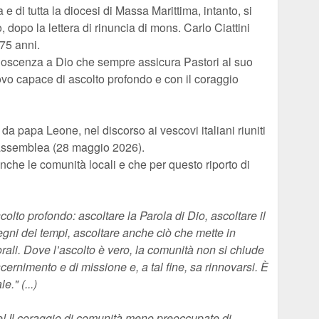
e di tutta la diocesi di Massa Marittima, intanto, si
 dopo la lettera di rinuncia di mons. Carlo Ciattini
75 anni.
onoscenza a Dio che sempre assicura Pastori al suo
ovo capace di ascolto profondo e con il coraggio
da papa Leone, nel discorso ai vescovi italiani riuniti
 assemblea (28 maggio 2026).
che le comunità locali e che per questo riporto di
olto profondo: ascoltare la Parola di Dio, ascoltare il
segni dei tempi, ascoltare anche ciò che mette in
rali. Dove l’ascolto è vero, la comunità non si chiude
cernimento e di missione e, a tal fine, sa rinnovarsi. È
." (...)
e! Il coraggio di comunità meno preoccupate di