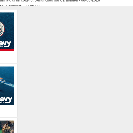
nuti coinvolti
-
08-08-2026
come esercizio del dubbio
-
08-08-2026
 e Legambiente
-
08-08-2026
tevoli disagi ai lavoratori marittimi e alle aziende
-
08-08-2026