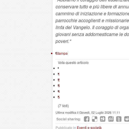
conservare tutto e più libere di annu
cammino di iniziazione e formazione 
parrocchie accoglienti e missionarie,
linfa del Vangelo. Il coraggio di orga
giovani senza addomesticarne le dom
poveri."
Stampa
Vota questo articolo
1
2
3
4
5
(7 Voti)
Ultima modifica il Giovedì, 02 Luglio 2026 11:11
Social sharing:
Pubblicato in
Eventi e società