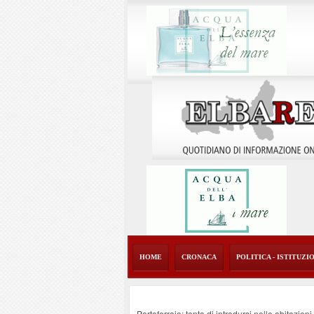
HOME
CRONACA
POLITICA - ISTITUZI
Portoferraio: tenta di introdursi nelle abitazion