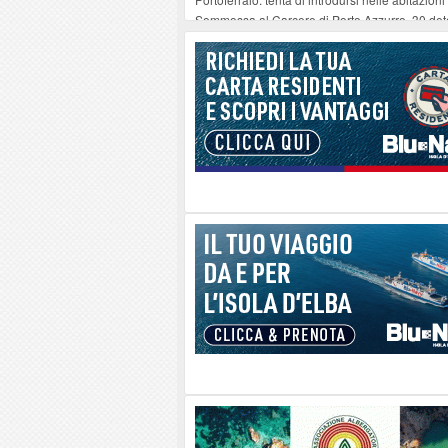
Sommossa al Carcere di Porto Azzurro, 30 dete
“Diamanti all’Inferno nell’infinito” e il teatro 
Mola ripulita dagli scout Agesci della Valsusa
La grave carenza di medici Usmaf sta creando no