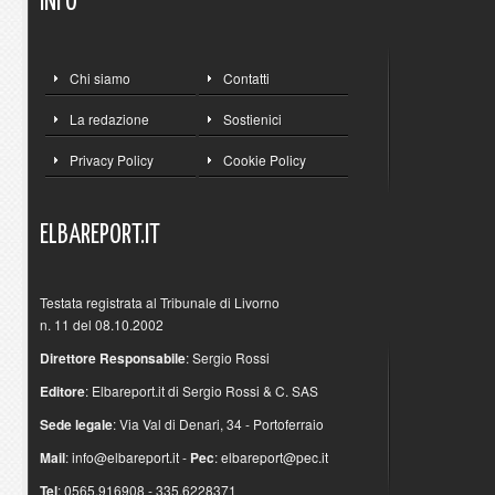
INFO
Chi siamo
Contatti
La redazione
Sostienici
Privacy Policy
Cookie Policy
ELBAREPORT.IT
Testata registrata al Tribunale di Livorno
n. 11 del 08.10.2002
Direttore Responsabile
: Sergio Rossi
Editore
: Elbareport.it di Sergio Rossi & C. SAS
Sede legale
: Via Val di Denari, 34 - Portoferraio
Mail
:
info@elbareport.it
-
Pec
:
elbareport@pec.it
Tel
: 0565.916908 - 335.6228371