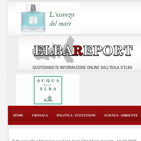
HOME
CRONACA
POLITICA - ISTITUZIONI
SCIENZA - AMBIENTE
Tutto esaurito a Marciana per Eros degli Elba Music Awards
-
10-08-2026