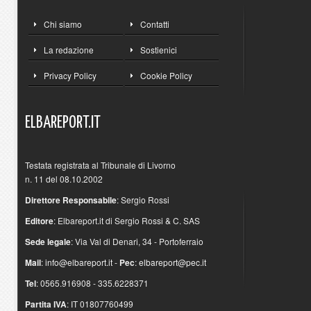
Chi siamo
Contatti
La redazione
Sostienici
Privacy Policy
Cookie Policy
ELBAREPORT.IT
Testata registrata al Tribunale di Livorno
n. 11 del 08.10.2002
Direttore Responsabile
: Sergio Rossi
Editore
: Elbareport.it di Sergio Rossi & C. SAS
Sede legale
: Via Val di Denari, 34 - Portoferraio
Mail
:
info@elbareport.it
-
Pec
:
elbareport@pec.it
Tel
: 0565.916908 - 335.6228371
Partita IVA
: IT 01807760499