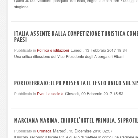
Quasi 30.000 visitatori "pasquali" dell'Isola, traghettate con loro 7.000, gli
stagione
ITALIA ASSENTE DALLA COMPETIZIONE TURISTICA COME
PAESI
Lunedì, 13 Febbraio 2017 18:34
Pubblicato in
Politica e istituzioni
Una critica riflessione del Vice-Presidente degli Albergatori Elbani
PORTOFERRAIO: IL PD PRESENTA IL TESTO UNICO SUL S
Giovedì, 09 Febbraio 2017 15:53
Pubblicato in
Eventi e società
MARCIANA MARINA, CHIUDE L'HOTEL PRIMULA, SI PROFI
Martedì, 13 Dicembre 2016 02:37
Pubblicato in
Cronaca
Il rischio, secondo il locale PD, è quello di mettere in conto una stagione s