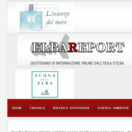
HOME
CRONACA
POLITICA - ISTITUZIONI
SCIENZA - AMBIENTE
Run the Tuscany Islands: iscrizioni ancora aperte per la prima edizione
-
06