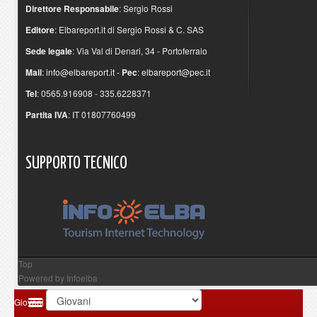
Direttore Responsabile
: Sergio Rossi
Editore
: Elbareport.it di Sergio Rossi & C. SAS
Sede legale
: Via Val di Denari, 34 - Portoferraio
Mail
:
info@elbareport.it
-
Pec
:
elbareport@pec.it
Tel
: 0565.916908 - 335.6228371
Partita IVA
: IT 01807760499
SUPPORTO
TECNICO
Top
Powered by
Infoelba
Giovani