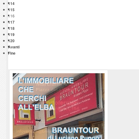
114
115
116
117
118
119
120
Avanti
Fine