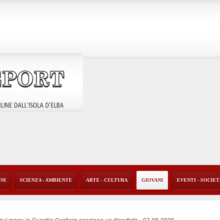
ONI
SCIENZA - AMBIENTE
ARTE - CULTURA
GIOVANI
EVENTI - SOCIE
o sul mare: la Guardia Costiera sanziona un diportista
-
07-08-2026