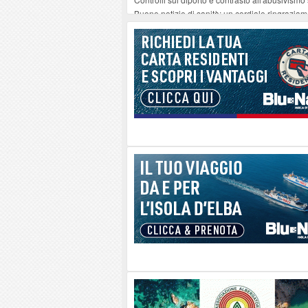
Buone notizie di sanità: un cordiale ringrazia
Altiero Spinelli e Ursula Hirschmann all'Elba: 
Capoliveri, potenziata la pulizia dei bordi strad
Marina di Campo tra i porti interessati dal nuo