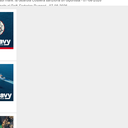
mento al Dott. Federico Ruggeri
-
07-08-2026
riaffiora una testimonianza del 1966
-
07-08-2026
ali
-
07-08-2026
vo piano dell'Autorità portuale regionale
-
07-08-2026