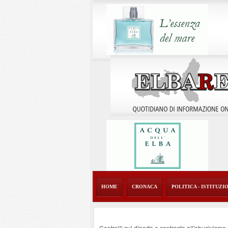
HOME
CRONACA
POLITICA - ISTITUZI
Controlli sul diporto e contrasto all'abusivism