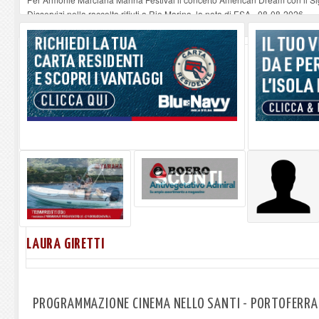
Disservizi nella raccolta rifiuti a Rio Marina, la nota di ESA
-
08-08-2026
Domenica il Sand Art Show a Portoferraio
-
08-08-2026
Gestione dello stadio “Mario Giannoni”, siglata la convenzione tra Comune
Chi ha paura di Paolo di Pietro Diversi inaugura una nuova pagina teatral
LAURA GIRETTI
PROGRAMMAZIONE CINEMA NELLO SANTI - PORTOFERRA