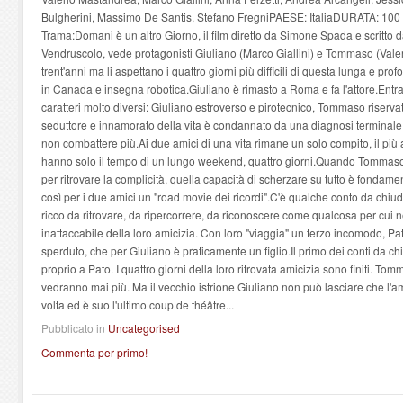
Bulgherini, Massimo De Santis, Stefano FregniPAESE: ItaliaDURATA: 100
Trama:Domani è un altro Giorno, il film diretto da Simone Spada e scritto
Vendruscolo, vede protagonisti Giuliano (Marco Giallini) e Tommaso (Vale
trent'anni ma li aspettano i quattro giorni più difficili di questa lunga e 
in Canada e insegna robotica.Giuliano è rimasto a Roma e fa l'attore.Ent
caratteri molto diversi: Giuliano estroverso e pirotecnico, Tommaso riservato 
seduttore e innamorato della vita è condannato da una diagnosi terminale 
non combattere più.Ai due amici di una vita rimane un solo compito, il più 
hanno solo il tempo di un lungo weekend, quattro giorni.Quando Tommas
per ritrovare la complicità, quella capacità di scherzare su tutto è fondament
così per i due amici un "road movie dei ricordi".C'è qualche conto da chiud
ricco da ritrovare, da ripercorrere, da riconoscere come qualcosa per cui ne
inattaccabile della loro amicizia. Con loro "viaggia" un terzo incomodo, P
sperduto, che per Giuliano è praticamente un figlio.Il primo dei conti da c
proprio a Pato. I quattro giorni della loro ritrovata amicizia sono finiti. To
vedranno mai più. Ma il vecchio istrione Giuliano non può lasciare che l'a
volta ed è suo l'ultimo coup de théâtre...
Pubblicato in
Uncategorised
Commenta per primo!