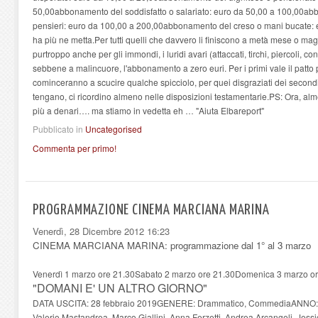
50,00abbonamento del soddisfatto o salariato: euro da 50,00 a 100,00a
pensieri: euro da 100,00 a 200,00abbonamento del creso o mani bucate: e
ha più ne metta.Per tutti quelli che davvero li finiscono a metà mese o m
purtroppo anche per gli immondi, i luridi avari (attaccati, tirchi, piercoli, con
sebbene a malincuore, l'abbonamento a zero euri. Per i primi vale il patto 
cominceranno a scucire qualche spicciolo, per quei disgraziati dei secondi,
tengano, ci ricordino almeno nelle disposizioni testamentarie.PS: Ora, al
più a denari…. ma stiamo in vedetta eh … "Aiuta Elbareport"
Pubblicato in
Uncategorised
Commenta per primo!
PROGRAMMAZIONE CINEMA MARCIANA MARINA
Venerdì, 28 Dicembre 2012 16:23
CINEMA MARCIANA MARINA: programmazione dal 1° al 3 marzo
Venerdì 1 marzo ore 21.30Sabato 2 marzo ore 21.30Domenica 3 marzo or
"DOMANI E' UN ALTRO GIORNO"
DATA USCITA: 28 febbraio 2019GENERE: Drammatico, CommediaANNO:
Valerio Mastandrea, Marco Giallini, Anna Ferzetti, Andrea Arcangeli, Jess