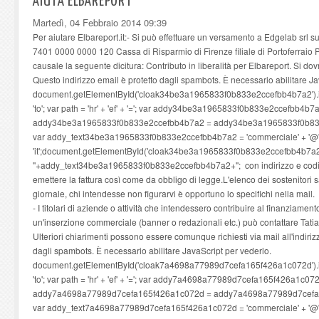
AIUTA ELBAREPORT
Martedì, 04 Febbraio 2014 09:39
Per aiutare Elbareport.it:- Si può effettuare un versamento a Edgelab srl
7401 0000 0000 120 Cassa di Risparmio di Firenze filiale di Portoferraio 
causale la seguente dicitura: Contributo in liberalità per Elbareport. Si dov
Questo indirizzo email è protetto dagli spambots. È necessario abilitare Ja
document.getElementById('cloak34be3a1965833f0b833e2ccefbb4b7a2').innerH
'to'; var path = 'hr' + 'ef' + '='; var addy34be3a1965833f0b833e2ccefbb4b7a
addy34be3a1965833f0b833e2ccefbb4b7a2 = addy34be3a1965833f0b833e2ccef
var addy_text34be3a1965833f0b833e2ccefbb4b7a2 = 'commerciale' + '@' + '
'it';document.getElementById('cloak34be3a1965833f0b833e2ccefbb4b7a2
'
'+addy_text34be3a1965833f0b833e2ccefbb4b7a2+''; con indirizzo e codice
emettere la fattura così come da obbligo di legge.L'elenco dei sostenitori 
giornale, chi intendesse non figurarvi è opportuno lo specifichi nella mail.
- I titolari di aziende o attività che intendessero contribuire al finanziamen
un'inserzione commerciale (banner o redazionali etc.) può contattare Tat
Ulteriori chiarimenti possono essere comunque richiesti via mail all'indiri
dagli spambots. È necessario abilitare JavaScript per vederlo.
document.getElementById('cloak7a4698a77989d7cefa165f426a1c072d').innerH
'to'; var path = 'hr' + 'ef' + '='; var addy7a4698a77989d7cefa165f426a1c072
addy7a4698a77989d7cefa165f426a1c072d = addy7a4698a77989d7cefa165f426
var addy_text7a4698a77989d7cefa165f426a1c072d = 'commerciale' + '@' + '