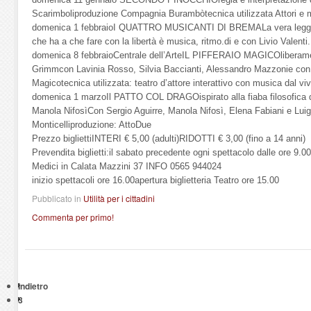
Scarimboliproduzione Compagnia Burambòtecnica utilizzata Attori e mu
domenica 1 febbraioI QUATTRO MUSICANTI DI BREMALa vera leggen
che ha a che fare con la libertà è musica, ritmo.di e con Livio Valenti
domenica 8 febbraioCentrale dell’ArteIL PIFFERAIO MAGICOliberamente
Grimmcon Lavinia Rosso, Silvia Baccianti, Alessandro Mazzonie con En
Magicotecnica utilizzata: teatro d’attore interattivo con musica dal viv
domenica 1 marzoIl PATTO COL DRAGOispirato alla fiaba filosofica d
Manola NifosìCon Sergio Aguirre, Manola Nifosì, Elena Fabiani e Lui
Monticelliproduzione: AttoDue
Prezzo bigliettiINTERI € 5,00 (adulti)RIDOTTI € 3,00 (fino a 14 anni)
Prevendita biglietti:il sabato precedente ogni spettacolo dalle ore 9.0
Medici in Calata Mazzini 37 INFO 0565 944024
inizio spettacoli ore 16.00apertura biglietteria Teatro ore 15.00
Pubblicato in
Utilità per i cittadini
Commenta per primo!
Indietro
3