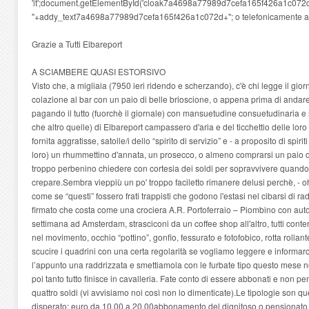
'it';document.getElementById('cloak7a4698a77989d7cefa165f426a1c072d
'
'+addy_text7a4698a77989d7cefa165f426a1c072d+''; o telefonicamente 
Grazie a Tutti Elbareport
A SCIAMBERE QUASI ESTORSIVO
Visto che, a migliaia (7950 ieri ridendo e scherzando), c'è chi legge il gior
colazione al bar con un paio di belle brioscione, o appena prima di andare a
pagando il tutto (fuorchè il giornale) con mansuetudine consuetudinaria e s
che altro quelle) di Elbareport campassero d'aria e del ticchettio delle loro
fornita aggratisse, satolle/i dello “spirito di servizio” e - a proposito di spir
loro) un rhummettino d'annata, un prosecco, o almeno comprarsi un paio 
troppo perbenino chiedere con cortesia dei soldi per sopravvivere quando s
crepare.Sembra vieppiù un po' troppo faciletto rimanere delusi perchè, - o
come se “questi” fossero frati trappisti che godono l'estasi nel cibarsi di rad
firmato che costa come una crociera A.R. Portoferraio – Piombino con auto 
settimana ad Amsterdam, strasciconi da un coffee shop all'altro, tutti contenti
nel movimento, occhio “pottino”, gonfio, fessurato e fotofobico, rotta rolla
scucire i quadrini con una certa regolarità se vogliamo leggere e informarc
l’appunto una raddrizzata e smettiamola con le furbate tipo questo mese no
poi tanto tutto finisce in cavalleria. Fate conto di essere abbonati e non pe
quattro soldi (vi avvisiamo noi così non lo dimenticate).Le tipologie son 
disperato: euro da 10,00 a 20,00abbonamento del dignitoso o pensionato 