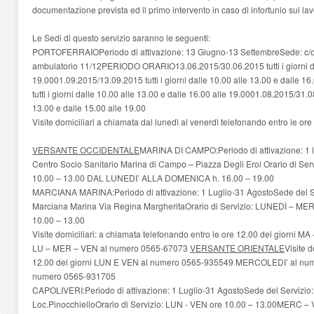
documentazione prevista ed il primo intervento in caso di infortunio sul lav
Le Sedi di questo servizio saranno le seguenti:
PORTOFERRAIOPeriodo di attivazione: 13 Giugno-13 SettembreSede: c/o O
ambulatorio 11/12PERIODO ORARIO13.06.2015/30.06.2015 tutti i giorni dal
19.0001.09.2015/13.09.2015 tutti i giorni dalle 10.00 alle 13.00 e dalle 1
tutti i giorni dalle 10.00 alle 13.00 e dalle 16.00 alle 19.0001.08.2015/31.08
13.00 e dalle 15.00 alle 19.00
Visite domiciliari a chiamata dal lunedì al venerdì telefonando entro le 
VERSANTE OCCIDENTALE
MARINA DI CAMPO:Periodo di attivazione: 1 lu
Centro Socio Sanitario Marina di Campo – Piazza Degli Eroi Orario di S
10.00 – 13.00 DAL LUNEDI’ ALLA DOMENICA h. 16.00 – 19.00
MARCIANA MARINA:Periodo di attivazione: 1 Luglio-31 AgostoSede del Ser
Marciana Marina Via Regina MargheritaOrario di Servizio: LUNEDÌ – 
10.00 – 13.00
Visite domiciliari: a chiamata telefonando entro le ore 12.00 dei giorni M
LU – MER – VEN al numero 0565-67073
VERSANTE ORIENTALE
Visite d
12.00 dei giorni LUN E VEN al numero 0565-935549 MERCOLEDI’ al nu
numero 0565-931705
CAPOLIVERI:Periodo di attivazione: 1 Luglio-31 AgostoSede del Servizi
Loc.PinocchielloOrario di Servizio: LUN - VEN ore 10.00 – 13.00MERC – 