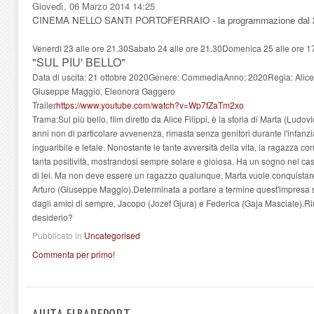
Giovedì, 06 Marzo 2014 14:25
CINEMA NELLO SANTI PORTOFERRAIO - la programmazione dal 23 
Venerdì 23 alle ore 21.30Sabato 24 alle ore 21.30Domenica 25 alle ore 17
"SUL PIU' BELLO"
Data di uscita: 21 ottobre 2020Genere: CommediaAnno: 2020Regia: Alice F
Giuseppe Maggio, Eleonora Gaggero
Trailer
https://www.youtube.com/watch?v=Wp7fZaTm2xo
Trama:Sul più bello, film diretto da Alice Filippi, è la storia di Marta (Lud
anni non di particolare avvenenza, rimasta senza genitori durante l'infanzi
inguaribile e letale. Nonostante le tante avversità della vita, la ragazza c
tanta positività, mostrandosi sempre solare e gioiosa. Ha un sogno nel ca
di lei. Ma non deve essere un ragazzo qualunque, Marta vuole conquistare il 
Arturo (Giuseppe Maggio).Determinata a portare a termine quest'impresa s
dagli amici di sempre, Jacopo (Jozef Gjura) e Federica (Gaja Masciale).Ri
desiderio?
Pubblicato in
Uncategorised
Commenta per primo!