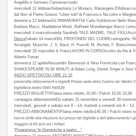
Angelillo e Gennaro Cannavacciuolo
mercoledì 11 febbraioSebastiano Lo Monaco, Mariangela D'Abbraccio, 
dal libro di Pietro Grasso "Liberi tutti"di Francesco Niccolini e Margh
domenica 22 febbraioGL’INNAMORATIdi Carlo Goldonicon Nello Mascia
Barbara Mazzi, Maddalena Monti, Raffaele Musellaregia Marco Loren
mercoledì 4 marzoAmanda Sandrelli TALE MADRE, TALE FIGLIAscritto
Danza
Sabato 14 marzoDAL PROFONDO DEL CUOREcoreografie: Robert
Arcangeli. Musiche: J. S. Bach, H. Purcell, M. Richter, F. Bretschne
mercoledì 25 marzoAle & FranzLAVORI IN CORSOscritto da Ale & Fr
Alberto Ferrari
domenica 12 aprileAlessandro Benvenuti & Nino Formicola con Fran
SHAKESPEARE IN 90 MINUTI di Adam Long, Daniel Singer e Jess Wi
INIZIO SPETTACOLI ORE 21.15
prevendita abbonamenti e biglietti Presso sede della Cosimo de’ Medici 
biglietteria teatro 0565 945529
PREZZO BIGLIETTIPlatea intero ridotto 20,00 / Palchi 15,00 10,00
campagna abbonamentiDa sabato 15 novembre a venerdì 28 novembre 
mercoledì, giovedì e sabato ore 9 – 14; martedì e venerdì ore 9 – 12,
PREZZO ABBONAMENTIPlatea intero ridotto145,00 / Palchi intero ri
hanno diritto alla riduzione sul prezzo del biglietto e dell’abbonamento i gio
maggiori di 65 anni ed i militari
“Programma “le Domeniche a teatro…”
domenica 11 gennaio SECONDO PINOCCHIOregia e interpretazione di 