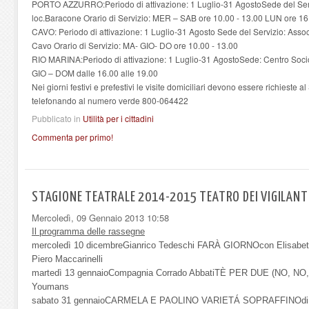
PORTO AZZURRO:Periodo di attivazione: 1 Luglio-31 AgostoSede del Serv
loc.Baracone Orario di Servizio: MER – SAB ore 10.00 - 13.00 LUN ore 16
CAVO: Periodo di attivazione: 1 Luglio-31 Agosto Sede del Servizio: Associ
Cavo Orario di Servizio: MA- GIO- DO ore 10.00 - 13.00
RIO MARINA:Periodo di attivazione: 1 Luglio-31 AgostoSede: Centro Socio
GIO – DOM dalle 16.00 alle 19.00
Nei giorni festivi e prefestivi le visite domiciliari devono essere richieste a
telefonando al numero verde 800-064422
Pubblicato in
Utilità per i cittadini
Commenta per primo!
STAGIONE TEATRALE 2014-2015 TEATRO DEI VIGILANT
Mercoledì, 09 Gennaio 2013 10:58
Il programma delle rassegne
mercoledì 10 dicembreGianrico Tedeschi FARÀ GIORNOcon Elisabetta 
Piero Maccarinelli
martedì 13 gennaioCompagnia Corrado AbbatiTÈ PER DUE (NO, NO,
Youmans
sabato 31 gennaioCARMELA E PAOLINO VARIETÁ SOPRAFFINOdi Jo