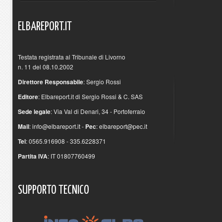
ELBAREPORT.IT
Testata registrata al Tribunale di Livorno
n. 11 del 08.10.2002
Direttore Responsabile
: Sergio Rossi
Editore
: Elbareport.it di Sergio Rossi & C. SAS
Sede legale
: Via Val di Denari, 34 - Portoferraio
Mail
:
info@elbareport.it
-
Pec
:
elbareport@pec.it
Tel
: 0565.916908 - 335.6228371
Partita IVA
: IT 01807760499
SUPPORTO
TECNICO