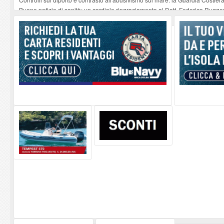
Buone notizie di sanità: un cordiale ringraziamento al Dott. Federico Rugger
Altiero Spinelli e Ursula Hirschmann all'Elba: riaffiora una testimonianza de
Capoliveri, potenziata la pulizia dei bordi stradali
-
07-08-2026
Marina di Campo tra i porti interessati dal nuovo piano dell'Autorità portual