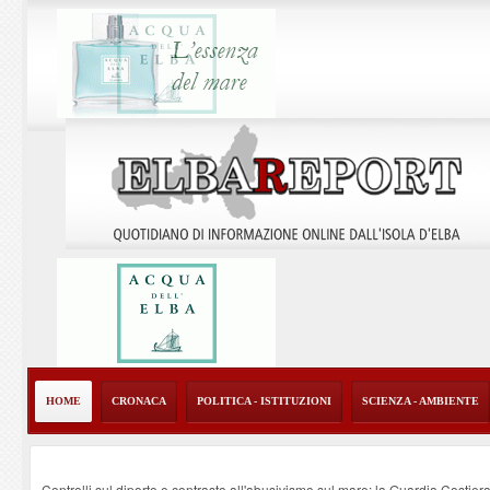
HOME
CRONACA
POLITICA - ISTITUZIONI
SCIENZA - AMBIENTE
Controlli sul diporto e contrasto all'abusivismo sul mare: la Guardia Costier