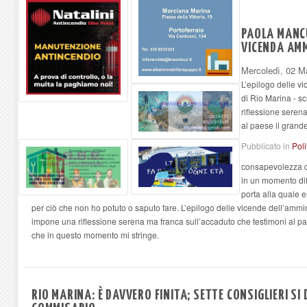
PAOLA MANCU
VICENDA AMM
Mercoledì, 02 M
L’epilogo delle v
di Rio Marina - 
riflessione seren
al paese il grand
Pubblicato in
Poli
consapevolezza de
in un momento di
porta alla quale e
per ciò che non ho potuto o saputo fare. L’epilogo delle vicende dell’amm
impone una riflessione serena ma franca sull’accaduto che testimoni al pa
che in questo momento mi stringe.
RIO MARINA: È DAVVERO FINITA; SETTE CONSIGLIERI SI 