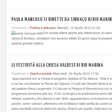
PAOLA MANCUSO SI DIMETTE DA SINDACO DI RIO MARI
Martedì, 10 Aprile 2012 01:54
Pubblicato in
Politica e istituzioni
Con questa lettera aperta alla cittadinanza, ho deci
carica di Sindaco, dimissioni che avranno effetto 20 giorni dopo la prese
avverrà giovedì mattina.
LE FESTIVITÀ ALLA CHIESA VALDESE DI RIO MARINA
Mercoledì, 04 Aprile 2012 17:52
Pubblicato in
Eventi e società
Appuntamenti con la Chiesa Evangelica Valdese di Rio Marina –Tutte e tutti
a noi per condividere la Parola del Signore. Il Culto del Giovedì Santo è p
dal pastore Klaus Langeneck. Il Culto per la Pasqua di Risurrezione con l
programma domenica alle ore 10.30, la liturgia e la predicazione sono affid
Valdesi, presenti a Rio Marina si dal 1853, rappresentano un'eccezione tra 
poiché, come i luterani, affermano che la Bibbia è stata scritta da uomini sì
dalla mentalità comune della loro epoca. Proprio per questo i testi sacri no