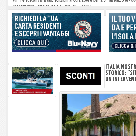
Una tartaruga Verde all’Isola d’Elba
-
06-08-2026
Furgone in fiamme a Capoliveri, illeso il conducente
-
06-08-2026
Campo: chiusura della biblioteca comunale in occasione del Santo Patrono
A Carpani si apre la Festa di Liberazione: il programma della prima serata
ITALIA NOST
STORICO: “SI
UN INTERVEN