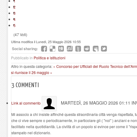
1
2
3
4
5
(47 Voti)
Ultima modifica il Lunedì, 25 Maggio 2026 10:55
Social sharing:
Pubblicato in
Politica e istituzioni
Altro in questa categoria:
« Concorso per Ufficiali del Ruolo Tecnico dell'Ar
si riunisce il 26 maggio »
3
COMMENTI
MARTEDÌ, 26 MAGGIO 2026 01:11
IN
Link al commento
Mi associo a chi insiste affinché questa straordinaria città venga rispettata, 
che ci vive sempre o periodicamente, in particolare gli ( "noi" ) anziani e no
facilitato nella quotidianità. La civiltà di un popolo si evince per come il "r
stampato nel dizionario.