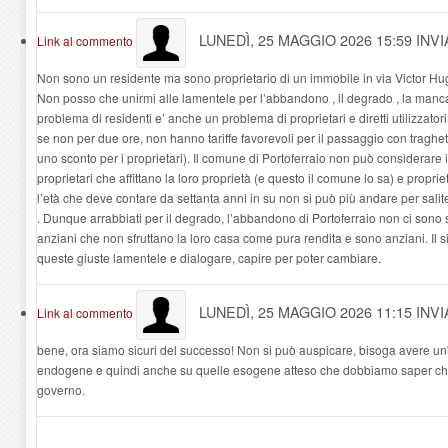
LUNEDÌ, 25 MAGGIO 2026 15:59
INVI
Link al commento
Non sono un residente ma sono proprietario di un immobile in via Victor Hu
Non posso che unirmi alle lamentele per l’abbandono , il degrado , la manc
problema di residenti e’ anche un problema di proprietari e diretti utilizzato
se non per due ore, non hanno tariffe favorevoli per il passaggio con trag
uno sconto per i proprietari). Il comune di Portoferraio non può considerare i
proprietari che affittano la loro proprietà (e questo il comune lo sa) e proprie
l’età che deve contare da settanta anni in su non si può più andare per salit
. Dunque arrabbiati per il degrado, l’abbandono di Portoferraio non ci sono so
anziani che non sfruttano la loro casa come pura rendita e sono anziani. Il
queste giuste lamentele e dialogare, capire per poter cambiare.
LUNEDÌ, 25 MAGGIO 2026 11:15
INV
Link al commento
bene, ora siamo sicuri del successo! Non si può auspicare, bisoga avere un'i
endogene e quindi anche su quelle esogene atteso che dobbiamo saper che
governo.