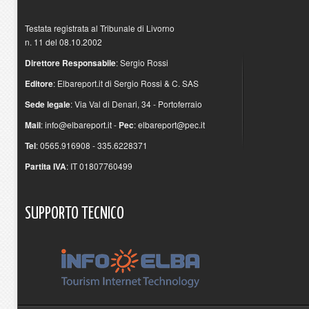
Testata registrata al Tribunale di Livorno
n. 11 del 08.10.2002
Direttore Responsabile
: Sergio Rossi
Editore
: Elbareport.it di Sergio Rossi & C. SAS
Sede legale
: Via Val di Denari, 34 - Portoferraio
Mail
:
info@elbareport.it
-
Pec
:
elbareport@pec.it
Tel
: 0565.916908 - 335.6228371
Partita IVA
: IT 01807760499
SUPPORTO
TECNICO