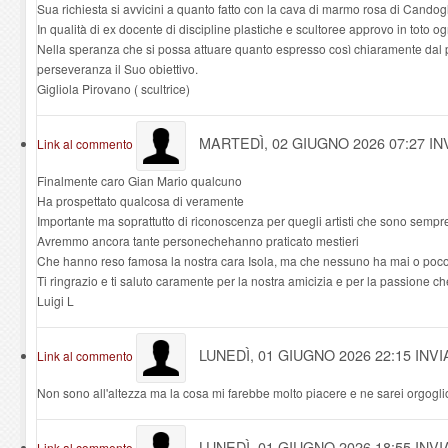
Sua richiesta si avvicini a quanto fatto con la cava di marmo rosa di Candog
In qualità di ex docente di discipline plastiche e scultoree approvo in toto 
Nella speranza che si possa attuare quanto espresso così chiaramente dal
perseveranza il Suo obiettivo.
Gigliola Pirovano ( scultrice)
MARTEDÌ, 02 GIUGNO 2026 07:27
IN
Link al commento
Finalmente caro Gian Mario qualcuno
Ha prospettato qualcosa di veramente
Importante ma soprattutto di riconoscenza per quegli artisti che sono sempre st
Avremmo ancora tante personechehanno praticato mestieri
Che hanno reso famosa la nostra cara Isola, ma che nessuno ha mai o poco 
Ti ringrazio e ti saluto caramente per la nostra amicizia e per la passione che
Luigi L
LUNEDÌ, 01 GIUGNO 2026 22:15
INV
Link al commento
Non sono all'altezza ma la cosa mi farebbe molto piacere e ne sarei orgogli
LUNEDÌ, 01 GIUGNO 2026 18:55
INVI
Link al commento