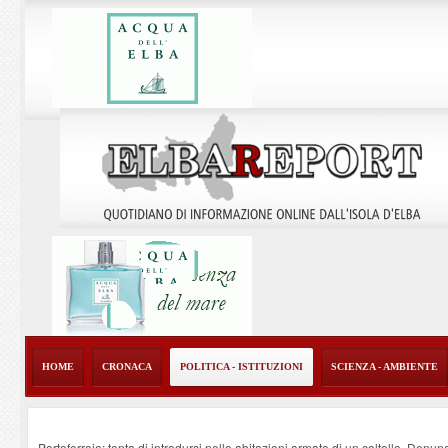
HOME
CRONACA
POLITICA - ISTITUZIONI
SCIENZA - AMBIENTE
Portoferraio: tenta di introdursi nelle abitazioni armato di un coltello. Denun