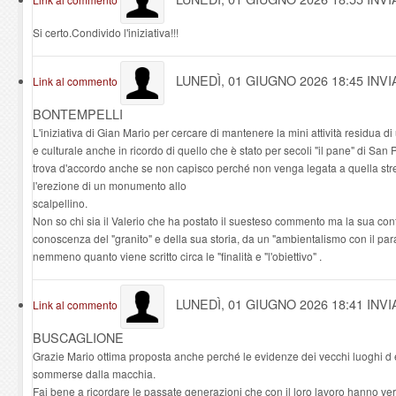
Si certo.Condivido l'iniziativa!!!
LUNEDÌ, 01 GIUGNO 2026 18:45
INV
Link al commento
BONTEMPELLI
L'iniziativa di Gian Mario per cercare di mantenere la mini attività residua d
e culturale anche in ricordo di quello che è stato per secoli "il pane" di San P
trova d'accordo anche se non capisco perché non venga legata a quella str
l'erezione di un monumento allo
scalpellino.
Non so chi sia il Valerio che ha postato il suesteso commento ma la sua con
conoscenza del "granito" e della sua storia, da un "ambientalismo con il p
nemmeno quanto viene scritto circa le "finalità e "l'obiettivo" .
LUNEDÌ, 01 GIUGNO 2026 18:41
INV
Link al commento
BUSCAGLIONE
Grazie Mario ottima proposta anche perché le evidenze dei vecchi luoghi 
sommerse dalla macchia.
Fai bene a ricordare le passate generazioni che con il loro lavoro hanno vera