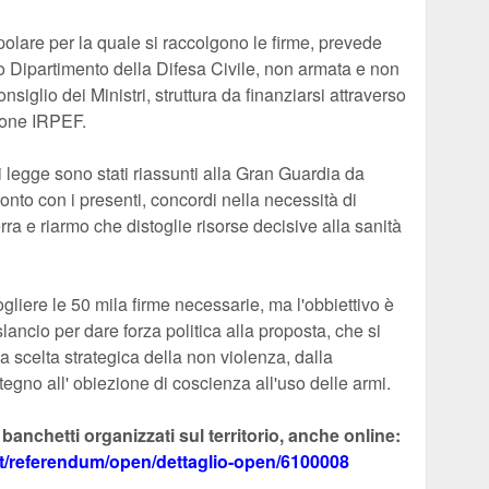
polare per la quale si raccolgono le firme, prevede
ico Dipartimento della Difesa Civile, non armata e non
siglio dei Ministri, struttura da finanziarsi attraverso
zione IRPEF.
i legge sono stati riassunti alla Gran Guardia da
nto con i presenti, concordi nella necessità di
rra e riarmo che distoglie risorse decisive alla sanità
gliere le 50 mila firme necessarie, ma l'obbiettivo è
lancio per dare forza politica alla proposta, che si
la scelta strategica della non violenza, dalla
tegno all' obiezione di coscienza all'uso delle armi.
 banchetti organizzati sul territorio, anche online:
.it/referendum/open/dettaglio-open/6100008