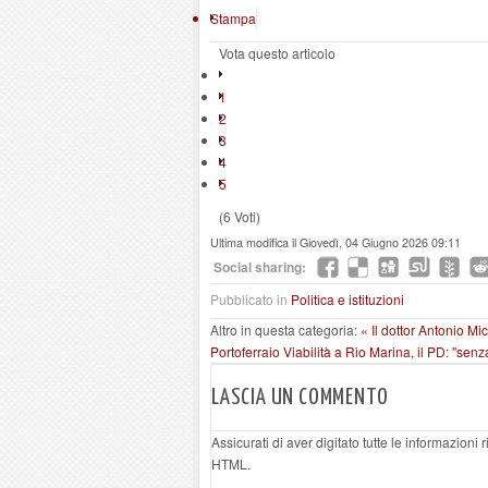
Stampa
Vota questo articolo
1
2
3
4
5
(6 Voti)
Ultima modifica il Giovedì, 04 Giugno 2026 09:11
Social sharing:
Pubblicato in
Politica e istituzioni
Altro in questa categoria:
« Il dottor Antonio Mi
Portoferraio
Viabilità a Rio Marina, il PD: "se
LASCIA UN COMMENTO
Assicurati di aver digitato tutte le informazioni
HTML.