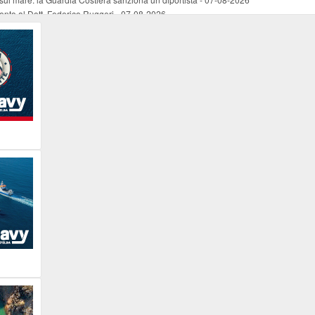
mento al Dott. Federico Ruggeri
-
07-08-2026
riaffiora una testimonianza del 1966
-
07-08-2026
ali
-
07-08-2026
vo piano dell'Autorità portuale regionale
-
07-08-2026