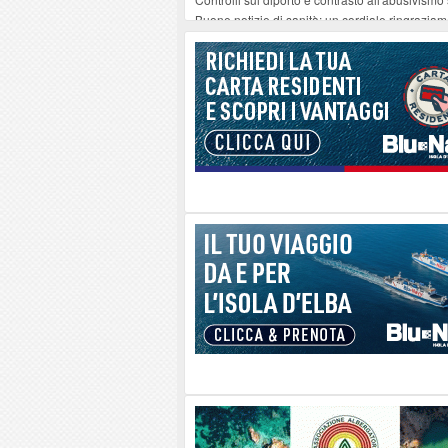
Buone notizie di sanità: un cordiale ringrazia
Altiero Spinelli e Ursula Hirschmann all'Elba: 
Capoliveri, potenziata la pulizia dei bordi strad
Marina di Campo tra i porti interessati dal nuo