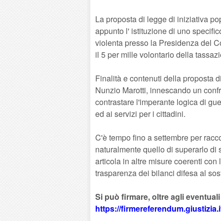
La proposta di legge di iniziativa po
appunto l' istituzione di uno specif
violenta presso la Presidenza del Con
il 5 per mille volontario della tassa
Finalità e contenuti della proposta d
Nunzio Marotti, innescando un confro
contrastare l'imperante logica di gue
ed ai servizi per i cittadini.
C'è tempo fino a settembre per racco
naturalmente quello di superarlo di s
articola in altre misure coerenti con 
trasparenza dei bilanci difesa al sos
Si può firmare, oltre agli eventuali
https://firmereferendum.giustizia