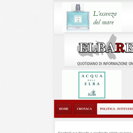
HOME
CRONACA
POLITICA - ISTITUZI
Controlli sul diporto e contrasto all'abusivism