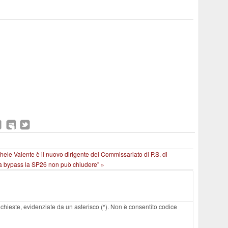
chele Valente è il nuovo dirigente del Commissariato di P.S. di
nza bypass la SP26 non può chiudere" »
 richieste, evidenziate da un asterisco (*). Non è consentito codice