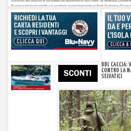
Buone notizie di sanità: un cordiale ringraziamento al Dott. Federico Rugger
Altiero Spinelli e Ursula Hirschmann all'Elba: riaffiora una testimonianza de
Capoliveri, potenziata la pulizia dei bordi stradali
-
07-08-2026
Marina di Campo tra i porti interessati dal nuovo piano dell'Autorità portual
DDL CACCIA: 
CONTRO LA NA
SELVATICI