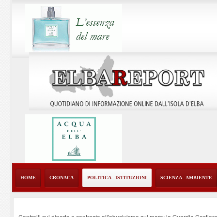
HOME
CRONACA
POLITICA - ISTITUZIONI
SCIENZA - AMBIENTE
Controlli sul diporto e contrasto all'abusivismo sul mare: la Guardia Costier