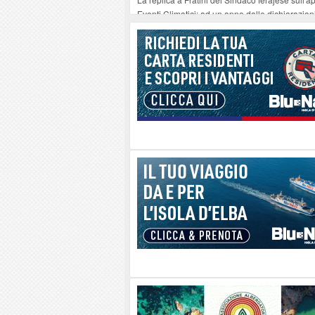
Eventi Climatici: ad un anno dalle dichiarazioni 
Il 10 agosto a Rio Elba ospita il concerto “Le 
Procchio - Straordinario successo del nuovo f
All’Elba il traghetto non è una vacanza: è la no