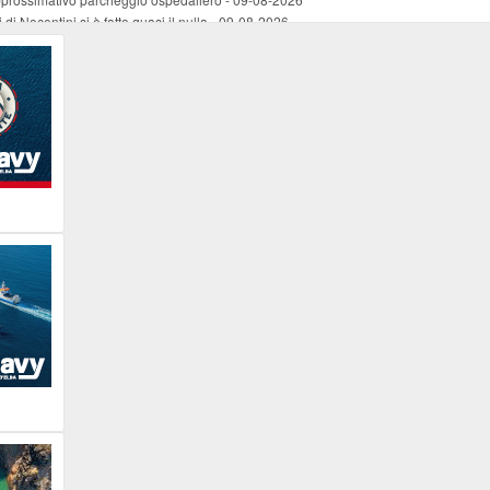
di Nocentini si è fatto quasi il nulla
-
09-08-2026
Storie Necessarie”
-
09-08-2026
ormat Quiz Musicale
-
09-08-2026
stra strada
-
09-08-2026