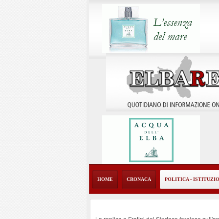
HOME
CRONACA
POLITICA - ISTITUZI
La replica a Fratini del Sindaco ferajese sull