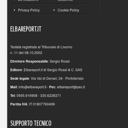
Privacy Policy
Cookie Policy
ELBAREPORT.IT
Testata registrata al Tribunale di Livorno
n. 11 del 08.10.2002
Direttore Responsabile
: Sergio Rossi
Editore
: Elbareport.it di Sergio Rossi & C. SAS
Sede legale
: Via Val di Denari, 34 - Portoferraio
Mail
:
info@elbareport.it
-
Pec
:
elbareport@pec.it
Tel
: 0565.916908 - 335.6228371
Partita IVA
: IT 01807760499
SUPPORTO
TECNICO