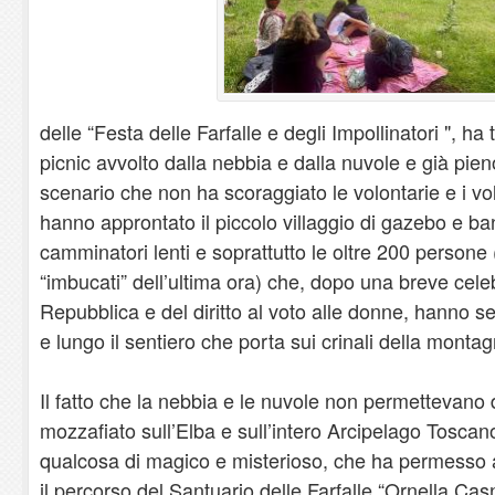
delle “Festa delle Farfalle e degli Impollinatori ", ha 
picnic avvolto dalla nebbia e dalla nuvole e già pie
scenario che non ha scoraggiato le volontarie e i v
hanno approntato il piccolo villaggio di gazebo e ba
camminatori lenti e soprattutto le oltre 200 persone (f
“imbucati” dell’ultima ora) che, dopo una breve cele
Repubblica e del diritto al voto alle donne, hanno se
e lungo il sentiero che porta sui crinali della monta
Il fatto che la nebbia e le nuvole non permettevano
mozzafiato sull’Elba e sull’intero Arcipelago Toscano
qualcosa di magico e misterioso, che ha permesso ag
il percorso del Santuario delle Farfalle “Ornella Cas