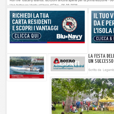
Una tartaruga Verde all’Isola d’Elba
-
06-08-2026
Furgone in fiamme a Capoliveri, illeso il conducente
-
06-08-2026
Campo: chiusura della biblioteca comunale in occasione del Santo Patrono
A Carpani si apre la Festa di Liberazione: il programma della prima serata
LA FESTA DEL
UN SUCCESSO
Scritto da Legamb