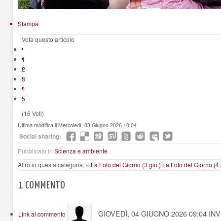
Stampa
Vota questo articolo
1
2
3
4
5
(16 Voti)
Ultima modifica il Mercoledì, 03 Giugno 2026 10:04
Social sharing:
Pubblicato in
Scienza e ambiente
Altro in questa categoria:
« La Foto del Giorno (3 giu.)
La Foto del Giorno (4 
1
COMMENTO
GIOVEDÌ, 04 GIUGNO 2026 09:04
INV
Link al commento