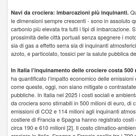
Qu
Navi da crociera: imbarcazioni più inquinanti.
le dimensioni sempre crescenti - sono in assoluto qu
carbonio più elevata tra tutti i tipi di imbarcazione.
prossimità delle città portuali senza spegnere i mot
sia di gas a effetto serra sia di inquinanti atmosferic
azoto, e particolato, tossici per la salute pubblica del
In Italia l’inquinamento delle crociere costa 500 
ha quantificato l’impatto economico delle emissioni
come queste, oggi, non siano mitigate o contrastate 
pubbliche. In Italia nel 2025 i costi sociali e ambient
da crociera sono stimabili in 500 milioni di euro, di c
emissioni di CO2 e 114 milioni agli inquinanti atmosfe
costiere di Francia e Spagna hanno registrato costi 
circa 190 e 610 milioni [2]. Il costo climatico-ambie
crociere in Italia, Spagna e Francia oscilla tra i 790 m