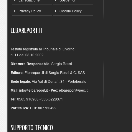
Privacy Policy
Cookie Policy
ELBAREPORT.IT
Testata registrata al Tribunale di Livorno
n. 11 del 08.10.2002
Direttore Responsabile
: Sergio Rossi
Editore
: Elbareport.it di Sergio Rossi & C. SAS
Sede legale
: Via Val di Denari, 34 - Portoferraio
Mail
:
info@elbareport.it
-
Pec
:
elbareport@pec.it
Tel
: 0565.916908 - 335.6228371
Partita IVA
: IT 01807760499
SUPPORTO
TECNICO