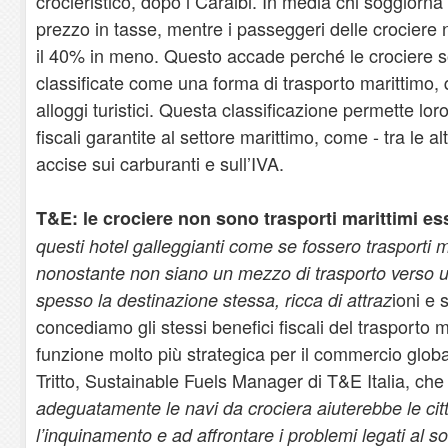
crocieristico, dopo i Caraibi. In media chi soggiorna
prezzo in tasse, mentre i passeggeri delle crociere 
il 40% in meno. Questo accade perché le crociere 
classificate come una forma di trasporto marittimo,
alloggi turistici. Questa classificazione permette lor
fiscali garantite al settore marittimo, come - tra le a
accise sui carburanti e sull’IVA.
T&E: le crociere non sono trasporti marittimi ess
questi hotel galleggianti come se fossero trasporti m
nonostante non siano un mezzo di trasporto verso 
ioni e 
spesso la destinazione stessa, ricca di attraz
concediamo gli stessi benefici fiscali del trasporto
funzione molto più strategica per il commercio globa
Tritto, Sustainable Fuels Manager di T&E Italia, che
adeguatamente le navi da crociera aiuterebbe le cit
l’inquinamento e ad affrontare i problemi legati al so