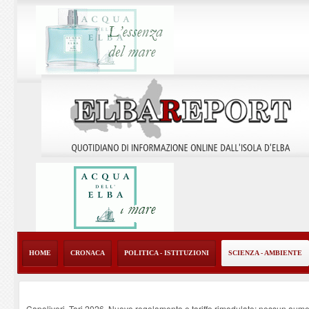
HOME
CRONACA
POLITICA - ISTITUZIONI
SCIENZA - AMBIENTE
Capoliveri, Tari 2026. Nuovo regolamento e tariffe rimodulate: nessun aume