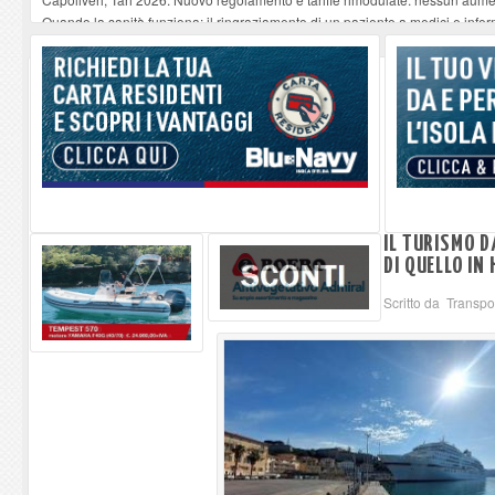
Quando la sanità funziona: il ringraziamento di un paziente a medici e infer
“Un paese, una storia”, Capoliveri racconta Capoliveri
-
10-08-2026
Tutto esaurito a Marciana per Eros degli Elba Music Awards
-
10-08-2026
A Sciambere - La cartolina di Francesco Guccini
-
10-08-2026
IL TURISMO 
DI QUELLO IN
Scritto da Transp