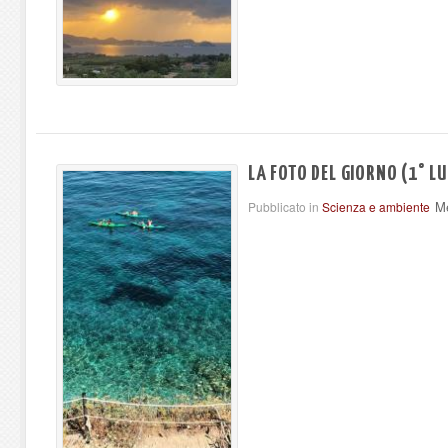
LA FOTO DEL GIORNO (1° LU
Me
Pubblicato in
Scienza e ambiente