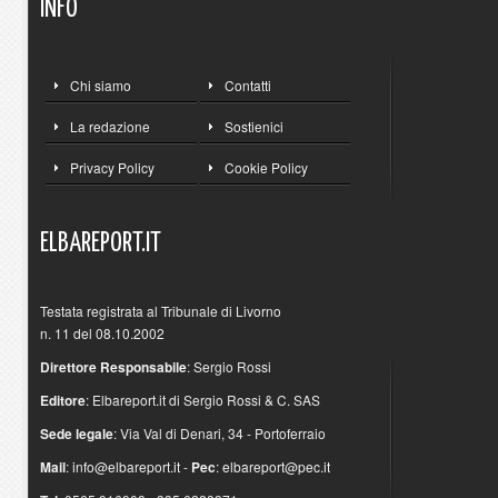
INFO
Chi siamo
Contatti
La redazione
Sostienici
Privacy Policy
Cookie Policy
ELBAREPORT.IT
Testata registrata al Tribunale di Livorno
n. 11 del 08.10.2002
Direttore Responsabile
: Sergio Rossi
Editore
: Elbareport.it di Sergio Rossi & C. SAS
Sede legale
: Via Val di Denari, 34 - Portoferraio
Mail
:
info@elbareport.it
-
Pec
:
elbareport@pec.it