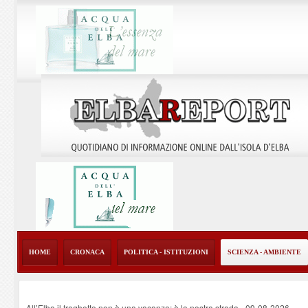
HOME
CRONACA
POLITICA - ISTITUZIONI
SCIENZA - AMBIENTE
All’Elba il traghetto non è una vacanza: è la nostra strada
-
09-08-2026