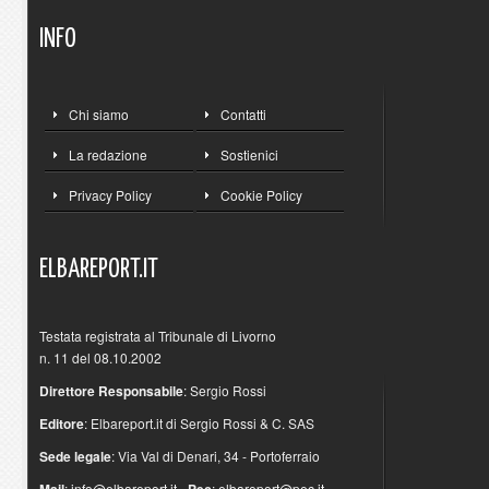
INFO
Chi siamo
Contatti
La redazione
Sostienici
Privacy Policy
Cookie Policy
ELBAREPORT.IT
Testata registrata al Tribunale di Livorno
n. 11 del 08.10.2002
Direttore Responsabile
: Sergio Rossi
Editore
: Elbareport.it di Sergio Rossi & C. SAS
Sede legale
: Via Val di Denari, 34 - Portoferraio
Mail
:
info@elbareport.it
-
Pec
:
elbareport@pec.it