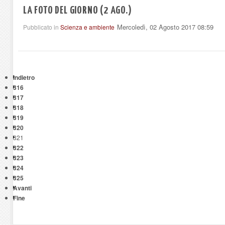
LA FOTO DEL GIORNO (2 AGO.)
Mercoledì, 02 Agosto 2017 08:59
Pubblicato in
Scienza e ambiente
Indietro
316
317
318
319
320
321
322
323
324
325
Avanti
Fine