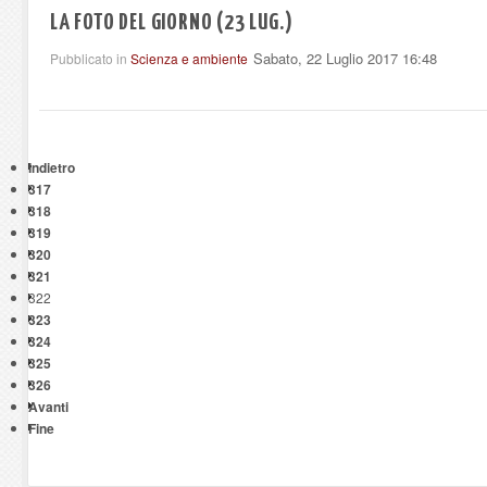
LA FOTO DEL GIORNO (23 LUG.)
Sabato, 22 Luglio 2017 16:48
Pubblicato in
Scienza e ambiente
Indietro
317
318
319
320
321
322
323
324
325
326
Avanti
Fine