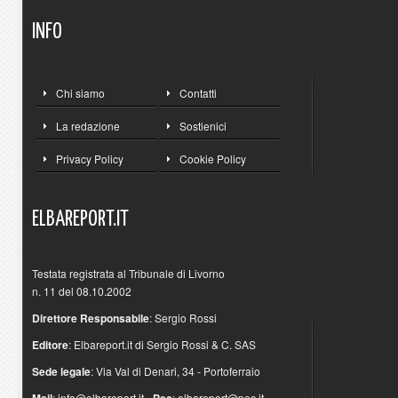
INFO
Chi siamo
Contatti
La redazione
Sostienici
Privacy Policy
Cookie Policy
ELBAREPORT.IT
Testata registrata al Tribunale di Livorno
n. 11 del 08.10.2002
Direttore Responsabile
: Sergio Rossi
Editore
: Elbareport.it di Sergio Rossi & C. SAS
Sede legale
: Via Val di Denari, 34 - Portoferraio
Mail
:
info@elbareport.it
-
Pec
:
elbareport@pec.it