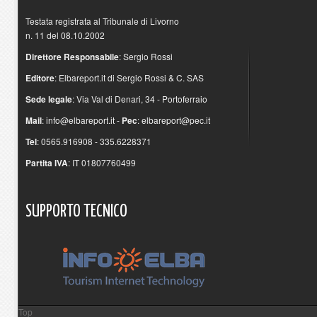
Testata registrata al Tribunale di Livorno
n. 11 del 08.10.2002
Direttore Responsabile
: Sergio Rossi
Editore
: Elbareport.it di Sergio Rossi & C. SAS
Sede legale
: Via Val di Denari, 34 - Portoferraio
Mail
:
info@elbareport.it
-
Pec
:
elbareport@pec.it
Tel
: 0565.916908 - 335.6228371
Partita IVA
: IT 01807760499
SUPPORTO
TECNICO
Top