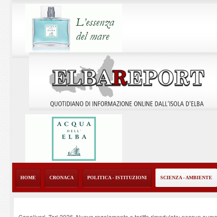
HOME
CRONACA
POLITICA - ISTITUZIONI
SCIENZA - AMBIENTE
Capoliveri, Tari 2026. Nuovo regolamento e tariffe rimodulate: nessun aume