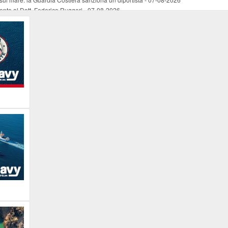
mento al Dott. Federico Ruggeri
-
07-08-2026
riaffiora una testimonianza del 1966
-
07-08-2026
ali
-
07-08-2026
vo piano dell'Autorità portuale regionale
-
07-08-2026