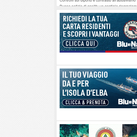
Buone notizie di sanità: un cordiale ringrazia
Altiero Spinelli e Ursula Hirschmann all'Elba: 
Capoliveri, potenziata la pulizia dei bordi strad
Marina di Campo tra i porti interessati dal nuo