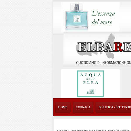
HOME
CRONACA
POLITICA - ISTITUZI
Controlli sul diporto e contrasto all'abusivism