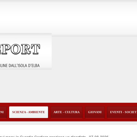
ONI
SCIENZA - AMBIENTE
ARTE - CULTURA
GIOVANI
EVENTI - SOCIE
o sul mare: la Guardia Costiera sanziona un diportista
-
07-08-2026