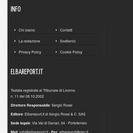
INFO
Chi siamo
Contatti
La redazione
Sostienici
Privacy Policy
Cookie Policy
ELBAREPORT.IT
Testata registrata al Tribunale di Livorno
n. 11 del 08.10.2002
Direttore Responsabile
: Sergio Rossi
Editore
: Elbareport.it di Sergio Rossi & C. SAS
Sede legale
: Via Val di Denari, 34 - Portoferraio
Mail
:
info@elbareport.it
-
Pec
:
elbareport@pec.it