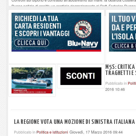
Buone notizie di sanità: un cordiale ringraziamento al Dott. Federico Rugger
Altiero Spinelli e Ursula Hirschmann all'Elba: riaffiora una testimonianza de
Capoliveri, potenziata la pulizia dei bordi stradali
-
07-08-2026
Marina di Campo tra i porti interessati dal nuovo piano dell'Autorità portual
M5S: CRITICA
TRAGHETTI E
Pubblicato in
Polit
2016 10:46
LA REGIONE VOTA UNA MOZIONE DI SINISTRA ITALIANA 
Giovedì, 17 Marzo 2016 09:44
Pubblicato in
Politica e istituzioni