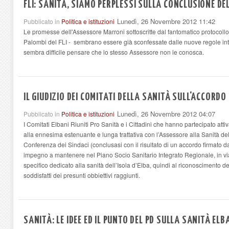
FLI: SANITÀ, SIAMO PERPLESSI SULLA CONCLUSIONE D
Lunedì, 26 Novembre 2012 11:42
Pubblicato in
Politica e istituzioni
Le promesse dell'Assessore Marroni sottoscritte dal fantomatico protocollo d'
Palombi del FLI - sembrano essere già sconfessate dalle nuove regole int
sembra difficile pensare che lo stesso Assessore non le conosca.
IL GIUDIZIO DEI COMITATI DELLA SANITÀ SULL'ACCORDO
Lunedì, 26 Novembre 2012 04:07
Pubblicato in
Politica e istituzioni
I Comitati Elbani Riuniti Pro Sanità e i Cittadini che hanno partecipato a
alla ennesima estenuante e lunga trattativa con l’Assessore alla Sanità d
Conferenza dei Sindaci (conclusasi con il risultato di un accordo firmato 
impegno a mantenere nel Piano Socio Sanitario Integrato Regionale, in vi
specifico dedicato alla sanità dell’Isola d’Elba, quindi al riconoscimento de
soddisfatti dei presunti obbiettivi raggiunti.
SANITÀ: LE IDEE ED IL PUNTO DEL PD SULLA SANITÀ EL