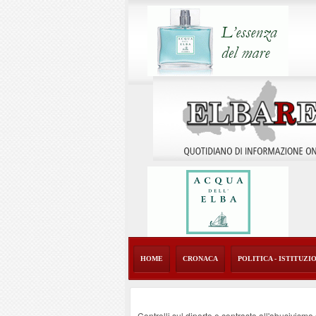
HOME
CRONACA
POLITICA - ISTITUZI
Controlli sul diporto e contrasto all'abusivism