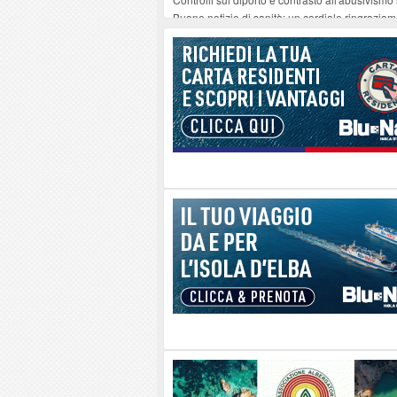
Buone notizie di sanità: un cordiale ringrazia
Altiero Spinelli e Ursula Hirschmann all'Elba: 
Capoliveri, potenziata la pulizia dei bordi strad
Marina di Campo tra i porti interessati dal nuo