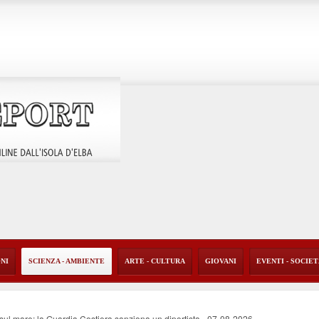
ONI
SCIENZA - AMBIENTE
ARTE - CULTURA
GIOVANI
EVENTI - SOCIE
o sul mare: la Guardia Costiera sanziona un diportista
-
07-08-2026