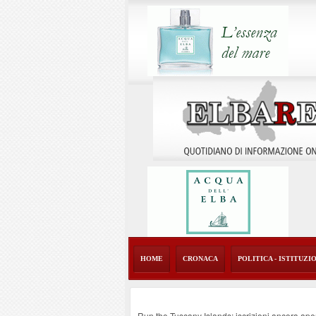
HOME
CRONACA
POLITICA - ISTITUZI
Run the Tuscany Islands: iscrizioni ancora ape