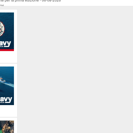
026
ucente
-
06-08-2026
 occasione del Santo Patrono
-
06-08-2026
programma della prima serata
-
06-08-2026