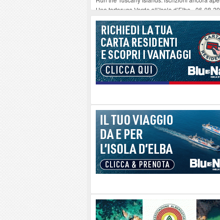
Una tartaruga Verde all’Isola d’Elba
-
06-08-2
Furgone in fiamme a Capoliveri, illeso il cond
Campo: chiusura della biblioteca comunale in
A Carpani si apre la Festa di Liberazione: il 