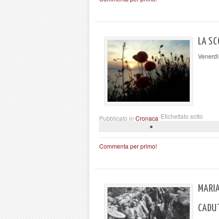
LA SC
Venerdì
Etichettato sotto
Pubblicato in
Cronaca
Commenta per primo!
MARIA
CADU