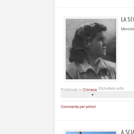
LA SC
Mercole
Etichettato sotto
Pubblicato in
Cronaca
Commenta per primo!
A SCI