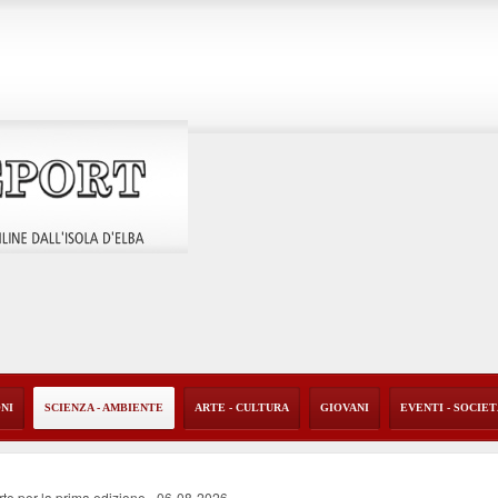
ONI
SCIENZA - AMBIENTE
ARTE - CULTURA
GIOVANI
EVENTI - SOCIE
rte per la prima edizione
-
06-08-2026