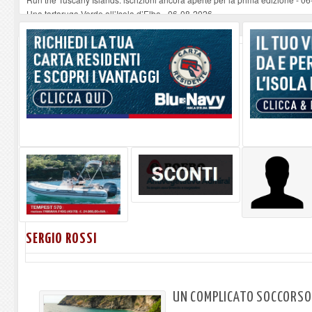
Una tartaruga Verde all’Isola d’Elba
-
06-08-2026
Furgone in fiamme a Capoliveri, illeso il conducente
-
06-08-2026
Campo: chiusura della biblioteca comunale in occasione del Santo Patrono
A Carpani si apre la Festa di Liberazione: il programma della prima serata
SERGIO ROSSI
UN COMPLICATO SOCCORSO 