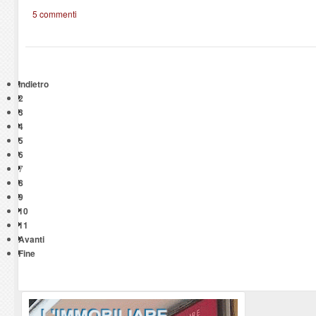
5 commenti
Indietro
2
3
4
5
6
7
8
9
10
11
Avanti
Fine