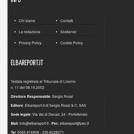
INFO
Chi siamo
Contatti
La redazione
Sostienici
Privacy Policy
Cookie Policy
ELBAREPORT.IT
Testata registrata al Tribunale di Livorno
n. 11 del 08.10.2002
Direttore Responsabile
: Sergio Rossi
Editore
: Elbareport.it di Sergio Rossi & C. SAS
Sede legale
: Via Val di Denari, 34 - Portoferraio
Mail
:
info@elbareport.it
-
Pec
:
elbareport@pec.it
Tel
: 0565.916908 - 335.6228371