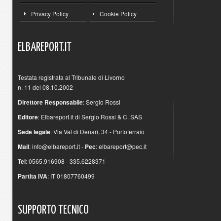
Privacy Policy
Cookie Policy
ELBAREPORT.IT
Testata registrata al Tribunale di Livorno
n. 11 del 08.10.2002
Direttore Responsabile
: Sergio Rossi
Editore
: Elbareport.it di Sergio Rossi & C. SAS
Sede legale
: Via Val di Denari, 34 - Portoferraio
Mail
:
info@elbareport.it
-
Pec
:
elbareport@pec.it
Tel
: 0565.916908 - 335.6228371
Partita IVA
: IT 01807760499
SUPPORTO
TECNICO