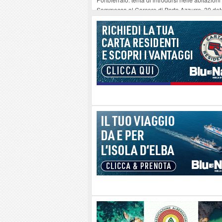
Sommossa al Carcere di Porto Azzurro, 30 dete
“Diamanti all’Inferno nell’infinito” e il teatro 
Mola ripulita dagli scout Agesci della Valsusa
La grave carenza di medici Usmaf sta creando no