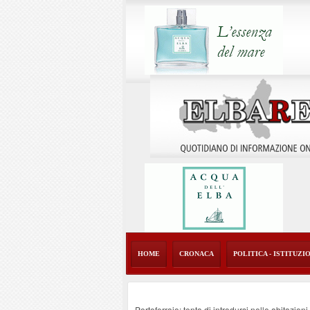
HOME
CRONACA
POLITICA - ISTITUZI
Portoferraio: tenta di introdursi nelle abitazion