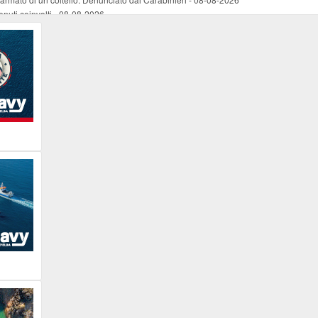
nuti coinvolti
-
08-08-2026
come esercizio del dubbio
-
08-08-2026
 e Legambiente
-
08-08-2026
tevoli disagi ai lavoratori marittimi e alle aziende
-
08-08-2026