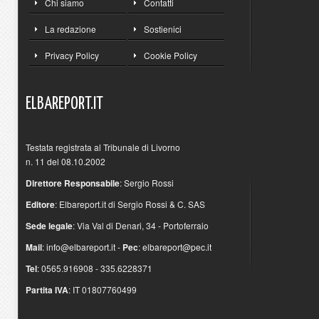
Chi siamo
Contatti
La redazione
Sostienici
Privacy Policy
Cookie Policy
ELBAREPORT.IT
Testata registrata al Tribunale di Livorno
n. 11 del 08.10.2002
Direttore Responsabile
: Sergio Rossi
Editore
: Elbareport.it di Sergio Rossi & C. SAS
Sede legale
: Via Val di Denari, 34 - Portoferraio
Mail
:
info@elbareport.it
-
Pec
:
elbareport@pec.it
Tel
: 0565.916908 - 335.6228371
Partita IVA
: IT 01807760499